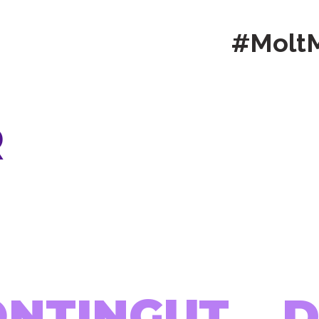
#Molt
R
ONTINGUT...