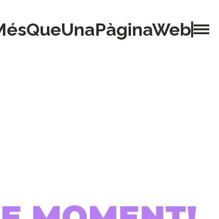
MésQueUnaPàginaWeb
 DE MOMENT!