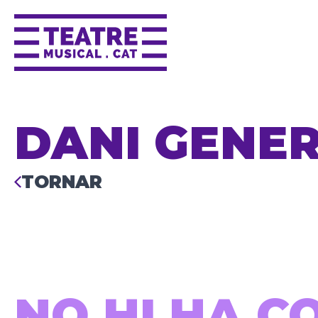
DANI GENE
TORNAR
NO HI HA C