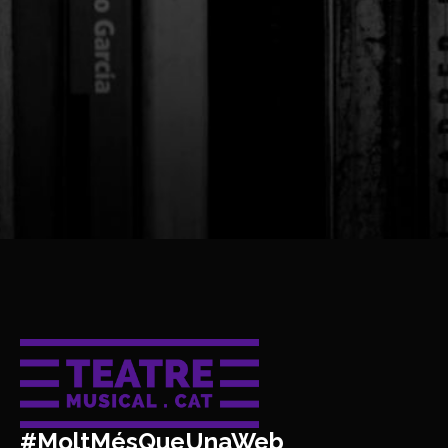
#MoltMésQueUnaWeb