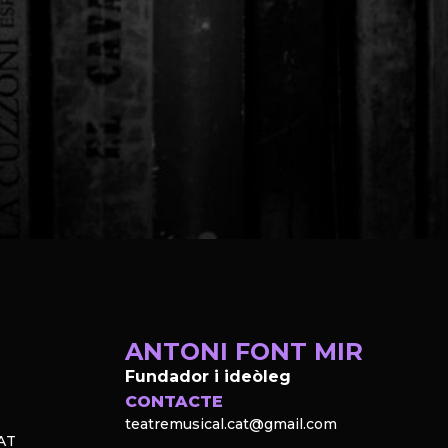
ANTONI FONT MIR
Fundador i ideòleg
CONTACTE
teatremusical.cat@gmail.com
AT