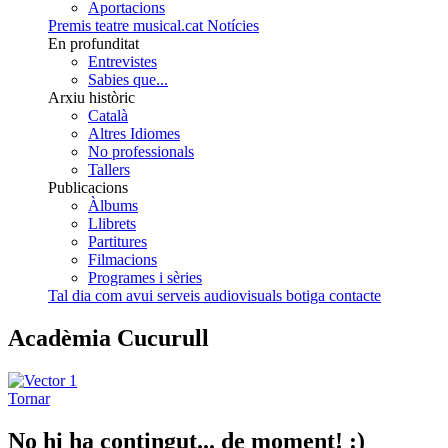
Aportacions
Premis teatre musical.cat
Notícies
En profunditat
Entrevistes
Sabies que...
Arxiu històric
Català
Altres Idiomes
No professionals
Tallers
Publicacions
Àlbums
Llibrets
Partitures
Filmacions
Programes i sèries
Tal dia com avui
serveis audiovisuals
botiga
contacte
Acadèmia Cucurull
Tornar
No hi ha contingut... de moment! :)