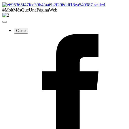
#MoltMésQueUnaPàginaWeb
Close