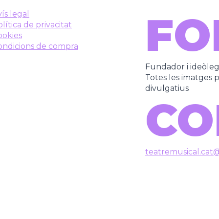
FO
ís legal
lítica de privacitat
ookies
ondicions de compra
Fundador i ideòle
Totes les imatges pe
divulgatius
CO
teatremusical.cat