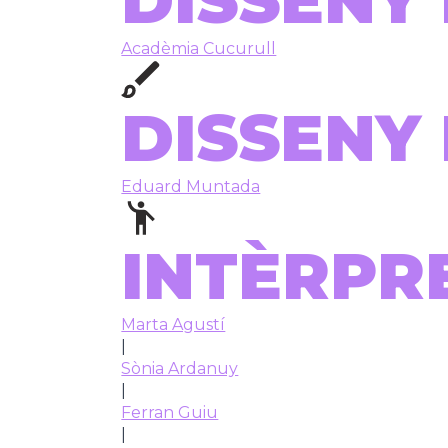
DISSENY
Acadèmia Cucurull
DISSENY
Eduard Muntada
INTÈRPR
Marta Agustí
|
Sònia Ardanuy
|
Ferran Guiu
|