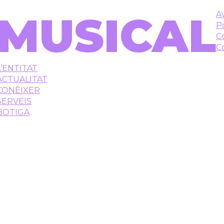
MUSICAL
Av
Po
C
C
L’ENTITAT
ACTUALITAT
CONÈIXER
SERVEIS
BOTIGA