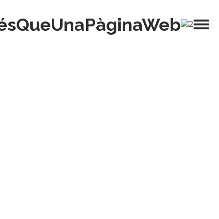
ésQueUnaPàginaWeb