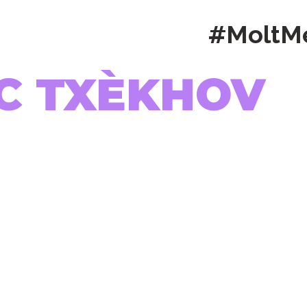
#MoltM
IC TXÈKHOV