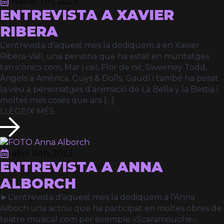
febrer 7th, 2023
ENTREVISTA A XAVIER
RIBERA
L’entrevista d’aquest mes la dediquem a en Xavier
Ribera-Vall, una persona que ha estat en muntatges
tan icònics com, Mar i cel, Flor de nit, Sweeney Todd,
Àngels a Amèrica, Guys & Dolls, Gaudí i també ha posat
la veu a personatges d’animació de La Bella y la Bestia i
moltes mes coses que ara […]
LLEGEIX MÉS
abril 10th, 2023
ENTREVISTA A ANNA
ALBORCH
►L’entrevista d’aquest mes la dediquem a l’Anna
Alboch una actriu que ha participat en moltes obres de
teatre musical com per exemple «Scaramouche»,