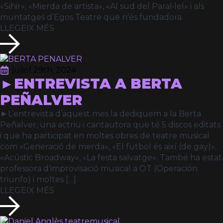
«Sihir», «Mierda de artista», «Al sud del Paral•lel» i als
muntatges d’Egos Teatre que n’és fundadora.
LLEGEIX MÉS
juliol 29th, 2024
►ENTREVISTA A BERTA
PEÑALVER
►L’entrevista d’aquest mes la dediquem a la Berta
Peñalver, una actriu i cantautora que té 5 discos editats
i que ha participat en moltes obres de teatre musical
com «Generació de merda», «El futbol és així (de gay)»,
«Acústic Broadway», «La festa salvatge». També ha estat
professora d’improvisació musical a OT (Operación
triunfo) i moltes […]
LLEGEIX MÉS