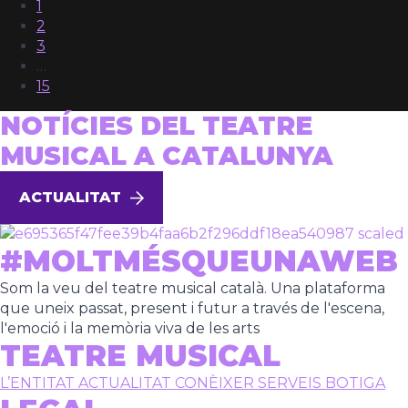
1
2
3
…
15
NOTÍCIES DEL TEATRE
MUSICAL A CATALUNYA
ACTUALITAT
#MOLTMÉSQUEUNAWEB
Som la veu del teatre musical català. Una plataforma
que uneix passat, present i futur a través de l'escena,
l'emoció i la memòria viva de les arts
TEATRE MUSICAL
L’ENTITAT
ACTUALITAT
CONÈIXER
SERVEIS
BOTIGA