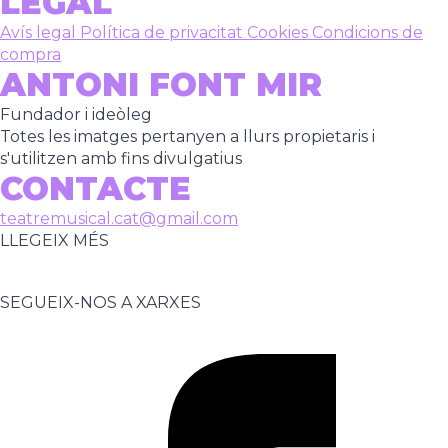
LEGAL
Avís legal
Política de privacitat
Cookies
Condicions de
compra
ANTONI FONT MIR
Fundador i ideòleg
Totes les imatges pertanyen a llurs propietaris i
s'utilitzen amb fins divulgatius
CONTACTE
teatremusical.cat@gmail.com
LLEGEIX MÉS
SEGUEIX-NOS A XARXES