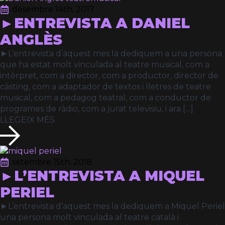
desembre 14th, 2017
►ENTREVISTA A DANIEL
ANGLÈS
►L’entrevista d’aquest mes la dediquem a una persona
que ha estat molt vinculada al teatre musical, com a
intèrpret, com a director, com a productor, director de
càsting, com a adaptador de textos i lletres de teatre
musical, com a pedagog teatral, com a conductor de
programes de ràdio, com a jurat televisiu, i ara […]
LLEGEIX MÉS
setembre 15th, 2018
►L’ENTREVISTA A MIQUEL
PERIEL
►L’entrevista d’aquest mes la dediquem a Miquel Periel
una persona molt vinculada al teatre català i