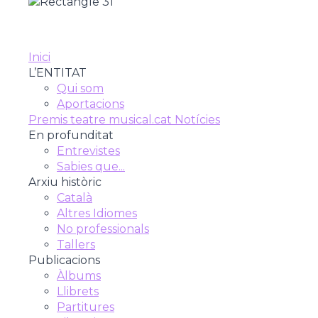
CAST
Inici
L’ENTITAT
Qui som
Aportacions
Premis teatre musical.cat
Notícies
En profunditat
Entrevistes
Sabies que...
Arxiu històric
Català
Altres Idiomes
No professionals
Tallers
Publicacions
Àlbums
Llibrets
Partitures