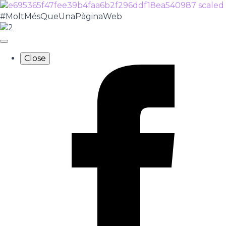
#MoltMésQueUnaPàginaWeb
Close