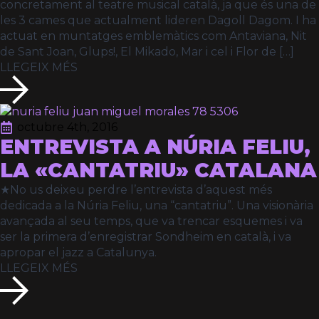
concretament al teatre musical català, ja que és una de
les 3 cames que actualment lideren Dagoll Dagom. I ha
actuat en muntatges emblemàtics com Antaviana, Nit
de Sant Joan, Glups!, El Mikado, Mar i cel i Flor de […]
LLEGEIX MÉS
octubre 4th, 2016
ENTREVISTA A NÚRIA FELIU,
LA «CANTATRIU» CATALANA
★No us deixeu perdre l’entrevista d’aquest més
dedicada a la Núria Feliu, una “cantatriu”. Una visionària
avançada al seu temps, que va trencar esquemes i va
ser la primera d’enregistrar Sondheim en català, i va
apropar el jazz a Catalunya.
LLEGEIX MÉS