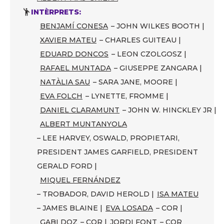
INTÈRPRETS:
BENJAMÍ CONESA
– JOHN WILKES BOOTH |
XAVIER MATEU
– CHARLES GUITEAU |
EDUARD DONCOS
– LEON CZOLGOSZ |
RAFAEL MUNTADA
– GIUSEPPE ZANGARA |
NATÀLIA SAU
– SARA JANE, MOORE |
EVA FOLCH
– LYNETTE, FROMME |
DANIEL CLARAMUNT
– JOHN W. HINCKLEY JR |
ALBERT MUNTANYOLA
– LEE HARVEY, OSWALD, PROPIETARI,
PRESIDENT JAMES GARFIELD, PRESIDENT
GERALD FORD |
MIQUEL FERNÁNDEZ
– TROBADOR, DAVID HEROLD |
ISA MATEU
– JAMES BLAINE |
EVA LOSADA
– COR |
GABI DOZ
– COR |
JORDI FONT
– COR