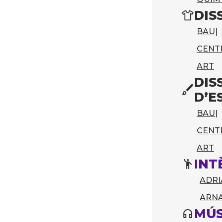
DIS
BAU
|
CENTR
ART
DIS
D’E
BAU
|
CENTR
ART
INT
ADRI
ARN
MÚS