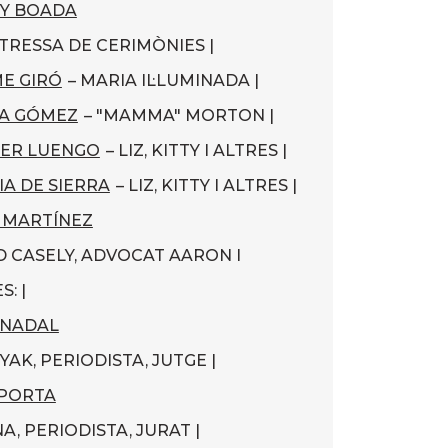
Y BOADA
TRESSA DE CERIMÒNIES |
E GIRÓ
– MARIA IL·LUMINADA |
A GÓMEZ
– "MAMMA" MORTON |
ER LUENGO
– LIZ, KITTY I ALTRES |
IA DE SIERRA
– LIZ, KITTY I ALTRES |
 MARTÍNEZ
D CASELY, ADVOCAT AARON I
S: |
 NADAL
YAK, PERIODISTA, JUTGE |
 PORTA
A, PERIODISTA, JURAT |