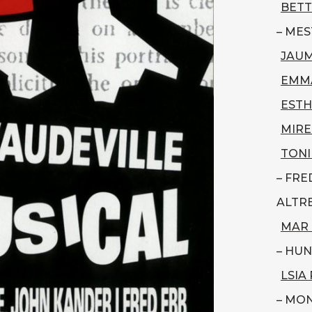
BETT
– MES
JAUM
EMM
ESTH
MIRE
TONI
– FRE
ALTRE
MAR
– HUN
LSIA
– MON