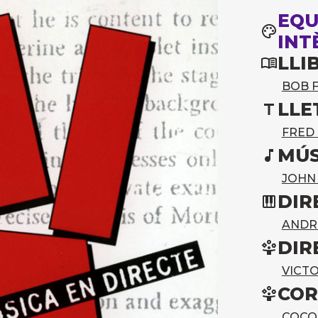
EQU
INT
LLI
BOB 
LLE
FRED
MÚS
JOHN
DIR
ANDR
DIR
VICT
COR
COCO