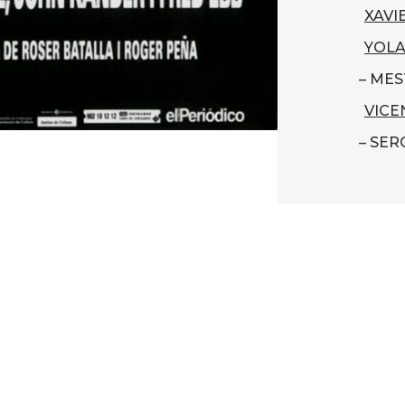
XAVI
YOLA
– MES
VICE
– SER