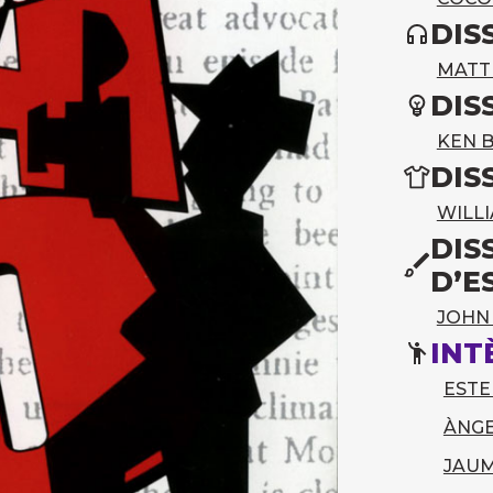
DIS
MATT
DIS
KEN 
DIS
WILLI
DIS
D’E
JOHN
INT
EST
ÀNG
JAUM