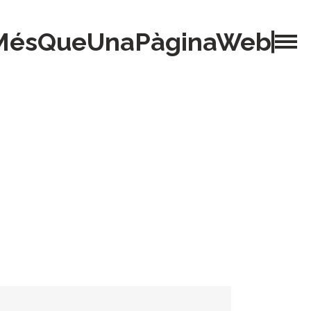
MésQueUnaPàginaWeb