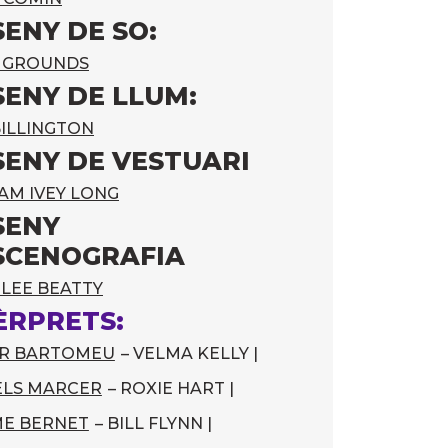
SENY DE SO:
 GROUNDS
SENY DE LLUM:
BILLINGTON
SENY DE VESTUARI
AM IVEY LONG
SENY
SCENOGRAFIA
 LEE BEATTY
ÈRPRETS:
ER BARTOMEU
– VELMA KELLY |
ELS MARCER
– ROXIE HART |
E BERNET
– BILL FLYNN |