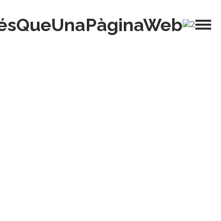
ésQueUnaPàginaWeb