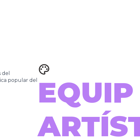
 del
EQUIP
ica popular del
ARTÍST