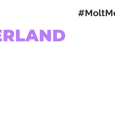
#MoltM
ERLAND