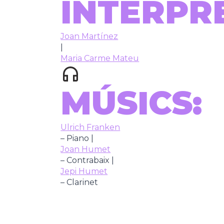
INTÈRPR
Joan Martínez
|
Maria Carme Mateu
MÚSICS:
Ulrich Franken
– Piano |
Joan Humet
– Contrabaix |
Jepi Humet
– Clarinet