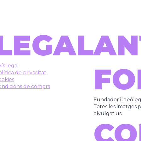
LEGAL
AN
FO
ís legal
lítica de privacitat
ookies
ondicions de compra
Fundador i ideòle
Totes les imatges pe
divulgatius
CO