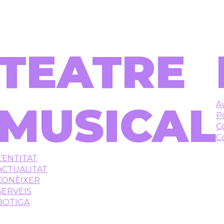
TEATRE
MUSICAL
Av
Po
C
C
L’ENTITAT
ACTUALITAT
CONÈIXER
SERVEIS
BOTIGA