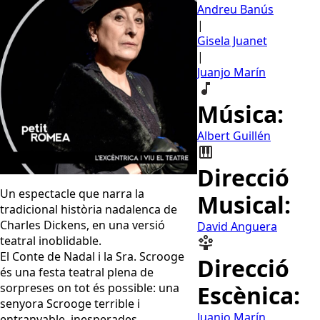
Andreu Banús
|
Gisela Juanet
|
Juanjo Marín
Música:
Albert Guillén
Direcció
Un espectacle que narra la
Musical:
tradicional història nadalenca de
Charles Dickens, en una versió
David Anguera
teatral inoblidable.
El Conte de Nadal i la Sra. Scrooge
Direcció
és una festa teatral plena de
sorpreses on tot és possible: una
Escènica:
senyora Scrooge terrible i
Juanjo Marín
entranyable, inesperades