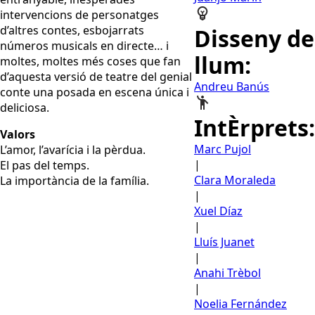
intervencions de personatges
d’altres contes, esbojarrats
Disseny de
números musicals en directe… i
llum:
moltes, moltes més coses que fan
d’aquesta versió de teatre del genial
Andreu Banús
conte una posada en escena única i
deliciosa.
IntÈrprets:
Valors
Marc Pujol
L’amor, l’avarícia i la pèrdua.
|
El pas del temps.
Clara Moraleda
La importància de la família.
|
Xuel Díaz
|
Lluís Juanet
|
Anahi Trèbol
|
Noelia Fernández