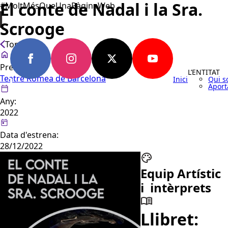
El conte de Nadal i la Sra.
#MoltMésQueUnaPàginaWeb
Scrooge
Tornar
Presentat a:
L’ENTITAT
Teatre Romea de Barcelona
Inici
Qui 
Aport
Any:
Español
2022
Data d'estrena:
28/12/2022
Equip Artístic
i intèrprets
Llibret: