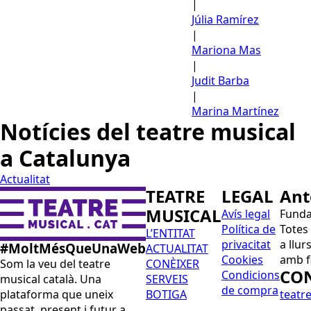
|
Júlia Ramírez
|
Mariona Mas
|
Judit Barba
|
Marina Martínez
Notícies del teatre musical
a Catalunya
Actualitat
TEATRE
LEGAL
Ant
MUSICAL
Avís legal
Funda
Política de
Totes
L’ENTITAT
privacitat
a llur
#MoltMésQueUnaWeb
ACTUALITAT
Cookies
amb f
CONÈIXER
Som la veu del teatre
CO
Condicions
SERVEIS
musical català. Una
de compra
BOTIGA
teatr
plataforma que uneix
passat, present i futur a