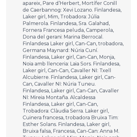
apareix, Pare d’Herbert, Mortífer Conill
de Caerbannog: Xevi Lozano. Finlandesa,
Laker girl, Mim, Trobadora: Júlia
Palmerola. Finlandesa, Sra. Galahad,
Fornera Francesa peluda, Camperola,
Dona del gerani: Marina Berrocal.
Finlandesa Laker girl, Can-Can, trobadora,
Germana Maynard: Núria Cuní.
Finlandesa, Laker girl, Can-Can, Monja,
Noia amb llenceria: Laia Sors. Finlandesa,
Laker girl, Can-Can, Cavaller NI: Txell
Alcubierre. Finlandesa, Laker girl, Can-
Can, Cavaller NI: Núria Tuneu.
Finlandesa, Laker girl, Can-Can, Cavaller
NI: Mireia Montaña. Alcaldessa
Finlandesa, Laker girl, Can-Can,
Trobadora: Clàudia Serra. Laker girl,
Cuinera francesa, trobadora Bruixa Tim:
Esther Solans. Finlandesa, Laker girl,
Bruixa falsa, Francesa, Can-Can: Anna M.