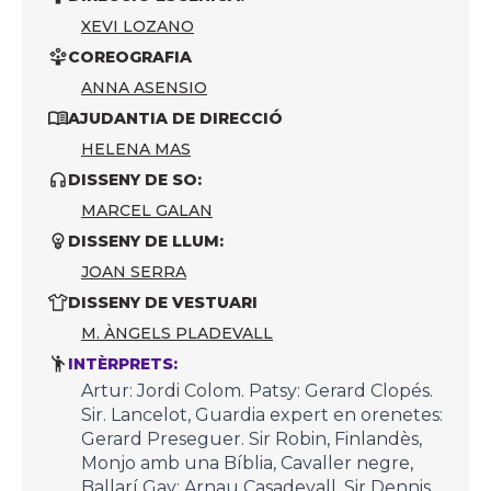
XEVI LOZANO
COREOGRAFIA
ANNA ASENSIO
AJUDANTIA DE DIRECCIÓ
HELENA MAS
DISSENY DE SO:
MARCEL GALAN
DISSENY DE LLUM:
JOAN SERRA
DISSENY DE VESTUARI
M. ÀNGELS PLADEVALL
INTÈRPRETS:
Artur: Jordi Colom. Patsy: Gerard Clopés.
Sir. Lancelot, Guardia expert en orenetes:
Gerard Preseguer. Sir Robin, Finlandès,
Monjo amb una Bíblia, Cavaller negre,
Ballarí Gay: Arnau Casadevall. Sir Dennis