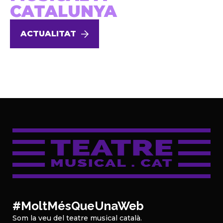
CATALUNYA
ACTUALITAT
#MoltMésQueUnaWeb
Som la veu del teatre musical català.