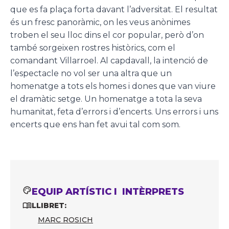
que es fa plaça forta davant l’adversitat. El resultat
és un fresc panoràmic, on les veus anònimes
troben el seu lloc dins el cor popular, però d’on
també sorgeixen rostres històrics, com el
comandant Villarroel. Al capdavall, la intenció de
l’espectacle no vol ser una altra que un
homenatge a tots els homes i dones que van viure
el dramàtic setge. Un homenatge a tota la seva
humanitat, feta d’errors i d’encerts. Uns errors i uns
encerts que ens han fet avui tal com som.
EQUIP ARTÍSTIC I INTÈRPRETS
LLIBRET:
MARC ROSICH