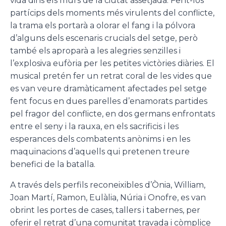
vida dins els murs de la ciutat assetjada. Fent-los
partícips dels moments més virulents del conflicte,
la trama els portarà a olorar el fang i la pólvora
d’alguns dels escenaris crucials del setge, però
també els aproparà a les alegries senzilles i
l’explosiva eufòria per les petites victòries diàries. El
musical pretén fer un retrat coral de les vides que
es van veure dramàticament afectades pel setge
fent focus en dues parelles d’enamorats partides
pel fragor del conflicte, en dos germans enfrontats
entre el seny i la rauxa, en els sacrificis i les
esperances dels combatents anònims i en les
maquinacions d’aquells qui pretenen treure
benefici de la batalla.
A través dels perfils reconeixibles d’Ònia, William,
Joan Martí, Ramon, Eulàlia, Núria i Onofre, es van
obrint les portes de cases, tallers i tabernes, per
oferir el retrat d’una comunitat travada i còmplice