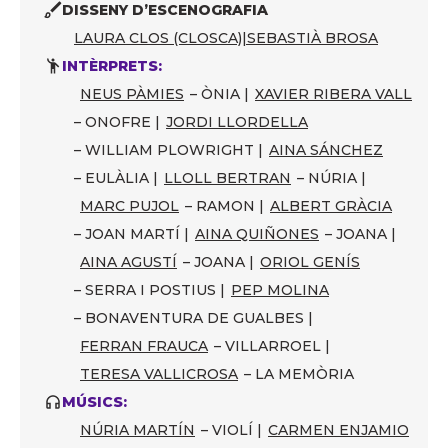
DISSENY D’ESCENOGRAFIA
LAURA CLOS (CLOSCA)
|
SEBASTIÀ BROSA
INTÈRPRETS:
NEUS PÀMIES
– ÒNIA |
XAVIER RIBERA VALL
– ONOFRE |
JORDI LLORDELLA
– WILLIAM PLOWRIGHT |
AINA SÁNCHEZ
– EULÀLIA |
LLOLL BERTRAN
– NÚRIA |
MARC PUJOL
– RAMON |
ALBERT GRÀCIA
– JOAN MARTÍ |
AINA QUIÑONES
– JOANA |
AINA AGUSTÍ
– JOANA |
ORIOL GENÍS
– SERRA I POSTIUS |
PEP MOLINA
– BONAVENTURA DE GUALBES |
FERRAN FRAUCA
– VILLARROEL |
TERESA VALLICROSA
– LA MEMÒRIA
MÚSICS:
NÚRIA MARTÍN
– VIOLÍ |
CARMEN ENJAMIO