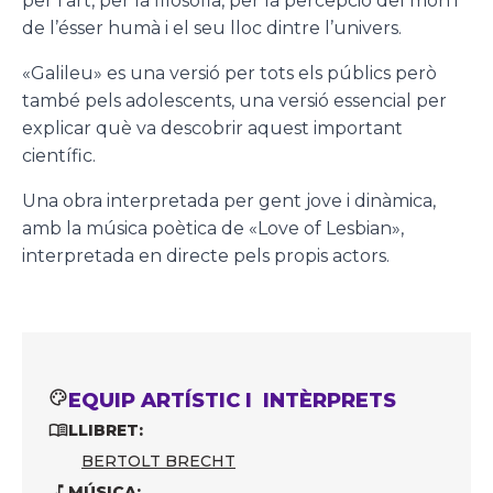
per l’art, per la filosofia, per la percepció del món i
de l’ésser humà i el seu lloc dintre l’univers.
«Galileu» es una versió per tots els públics però
també pels adolescents, una versió essencial per
explicar què va descobrir aquest important
científic.
Una obra interpretada per gent jove i dinàmica,
amb la música poètica de «Love of Lesbian»,
interpretada en directe pels propis actors.
EQUIP ARTÍSTIC I INTÈRPRETS
LLIBRET:
BERTOLT BRECHT
MÚSICA: