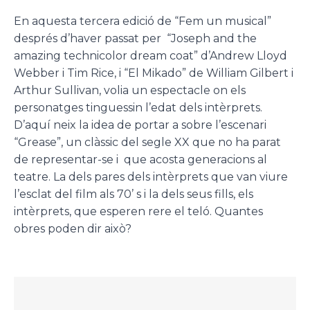
En aquesta tercera edició de “Fem un musical”
després d’haver passat per “Joseph and the
amazing technicolor dream coat” d’Andrew Lloyd
Webber i Tim Rice, i “El Mikado” de William Gilbert i
Arthur Sullivan, volia un espectacle on els
personatges tinguessin l’edat dels intèrprets.
D’aquí neix la idea de portar a sobre l’escenari
“Grease”, un clàssic del segle XX que no ha parat
de representar-se i que acosta generacions al
teatre. La dels pares dels intèrprets que van viure
l’esclat del film als 70’ s i la dels seus fills, els
intèrprets, que esperen rere el teló. Quantes
obres poden dir això?