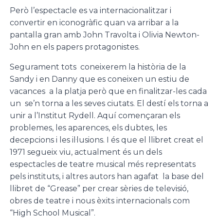
Però l’espectacle es va internacionalitzar i
convertir en iconogràfic quan va arribar a la
pantalla gran amb John Travolta i Olivia Newton-
John en els papers protagonistes.
Segurament tots coneixerem la història de la
Sandy i en Danny que es coneixen un estiu de
vacances a la platja però que en finalitzar-les cada
un se’n torna a les seves ciutats. El destí els torna a
unir a l’Institut Rydell. Aquí començaran els
problemes, les aparences, els dubtes, les
decepcions i les il·lusions. I és que el llibret creat el
1971 segueix viu, actualment és un dels
espectacles de teatre musical més representats
pels instituts, i altres autors han agafat la base del
llibret de “Grease” per crear sèries de televisió,
obres de teatre i nous èxits internacionals com
“High School Musical”.