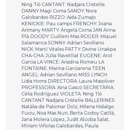
Ning Tió CANTANT: Nadjara Cristelle.
DANNY Magí Coma SANDY: Nora
Galobardes RIZZO: Aida Zumajo
KENICKIE: Pau camps FRENCHY: Joana
Arimany MARTY: Àngela Coma JAN Anna
Plà DOODY: Guillem Mas ROGER: Miquel
Salamanca SONNY: Adrian Sevillano
NICK: Martí Vitales PATTY: Divine Unakpa
CHA-CHA: Júlia Ravetllat EUGENE: Arol
Garcia LA VINCE: Ariadna Romeu LA
FONTAINE: Marina Garciarena TEEN
ANGEL: Adrian Sevillano MISS LYNCH:
Lídia Homs DIRECTORA: Laura Masoliver
PROFESSORA: Aina Gascó SECRETÀRIA:
Cèlia Rodríguez VIOLETA: Ning Tió
CANTANT Nadjara Cristelle BALLERINES
Natàlia de Palomar Dolz, Milena Hidalgo
Fuciu, Noa Mas Nuri, Berta Godoy Catllà,
Jana Molera López, Judit Alcoba Salat,
Míriam Viñolas Galobardes, Paula