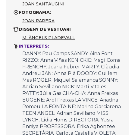
JOAN SANTAUGINI
FOTOGRAFIA:
JOAN PARERA
DISSENY DE VESTUARI
M. ÀNGELS PLADEVALL
INTÈRPRETS:
DANNY: Pau Camps SANDY: Aina Font
RIZZO: Anna Viñas KENICKIE: Magí Coma
FRENCHY: Joana Febrer MARTY: Clàudia
Andreu JAN: Anna Plà DOODY: Guillem
Mas ROGER: Miquel Salamanca SONNY:
Adrian Sevillano NICK: Martí Vitales
PATTY: Júlia Gas CHA-CHA: Anna Freixas
EUGENE: Arol Freixas LA VINCE: Ariadna
Romeu LA FONTAINE: Marina Garciarena
TEEN ANGEL: Adrian Sevillano MISS
LYNCH: Lídia Homs DIRECTORA: Yusra
Enniya PROFESSORA: Èrika Agbonzee
SECRETÀRIA: Carlota Castells VIOLETA: