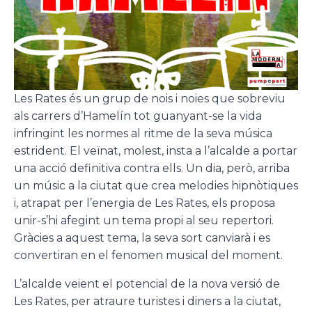
Les Rates és un grup de nois i noies que sobreviu
als carrers d’Hamelín tot guanyant-se la vida
infringint les normes al ritme de la seva música
estrident. El veïnat, molest, insta a l’alcalde a portar
una acció definitiva contra ells. Un dia, però, arriba
un músic a la ciutat que crea melodies hipnòtiques
i, atrapat per l’energia de Les Rates, els proposa
unir-s’hi afegint un tema propi al seu repertori.
Gràcies a aquest tema, la seva sort canviarà i es
convertiran en el fenomen musical del moment.
L’alcalde veient el potencial de la nova versió de
Les Rates, per atraure turistes i diners a la ciutat,