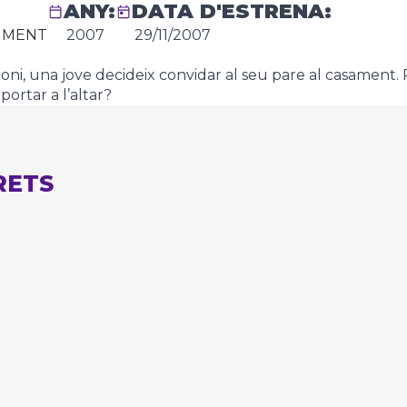
ANY:
DATA D'ESTRENA:
NMENT
2007
29/11/2007
imoni, una jove decideix convidar al seu pare al casament
portar a l’altar?
RETS