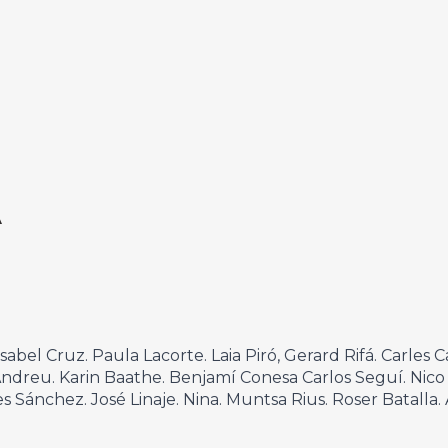
A
Isabel Cruz. Paula Lacorte. Laia Piró, Gerard Rifá. Carles
Andreu. Karin Baathe. Benjamí Conesa Carlos Seguí. Nic
s Sánchez. José Linaje. Nina. Muntsa Rius. Roser Batalla.