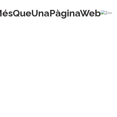
MésQueUnaPàginaWeb