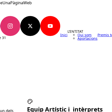
eUnaPàginaWeb
L’ENTITAT
Inici
Qui som
Premis t
Aportacions
Equip Artístic i intèrprets
 un dels