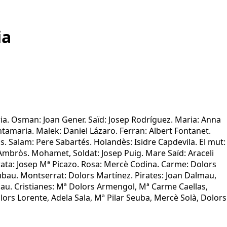
ia
ria. Osman: Joan Gener. Saïd: Josep Rodríguez. Maria: Anna
ntamaria. Malek: Daniel Lázaro. Ferran: Albert Fontanet.
. Salam: Pere Sabartés. Holandès: Isidre Capdevila. El mut:
Ambròs. Mohamet, Soldat: Josep Puig. Mare Saïd: Araceli
Pirata: Josep Mª Picazo. Rosa: Mercè Codina. Carme: Dolors
bau. Montserrat: Dolors Martínez. Pirates: Joan Dalmau,
ubau. Cristianes: Mª Dolors Armengol, Mª Carme Caellas,
ors Lorente, Adela Sala, Mª Pilar Seuba, Mercè Solà, Dolors