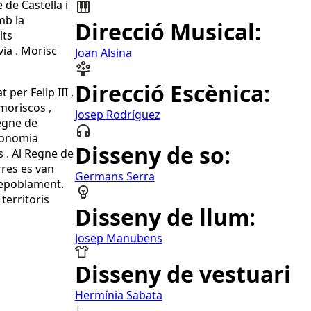
de Castella i
mb la
Direcció Musical:
lts
ia . Morisc
Joan Alsina
Direcció Escènica:
per Felip III ,
moriscos ,
Josep Rodríguez
Regne de
economia
Disseny de so:
s . Al Regne de
rres es van
Germans Serra
repoblament.
territoris
Disseny de llum:
Josep Manubens
Disseny de vestuari
Hermínia Sabata
|