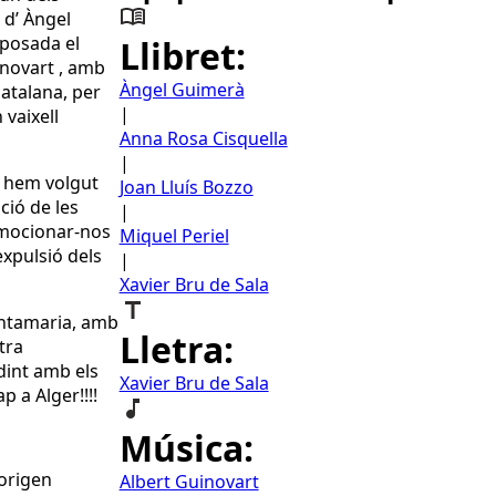
 d’ Àngel
eposada el
Llibret:
inovart , amb
Àngel Guimerà
atalana, per
|
 vaixell
Anna Rosa Cisquella
|
, hem volgut
Joan Lluís Bozzo
ció de les
|
mocionar-nos
Miquel Periel
expulsió dels
|
Xavier Bru de Sala
antamaria, amb
Lletra:
tra
dint amb els
Xavier Bru de Sala
p a Alger!!!!
Música:
’origen
Albert Guinovart