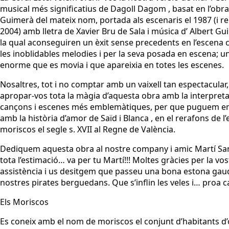
musical més significatius de Dagoll Dagom , basat en l’obra
Guimerà del mateix nom, portada als escenaris el 1987 (i r
2004) amb lletra de Xavier Bru de Sala i música d’ Albert Gu
la qual aconseguiren un èxit sense precedents en l’escena c
les inoblidables melodies i per la seva posada en escena; un
enorme que es movia i que apareixia en totes les escenes.
Nosaltres, tot i no comptar amb un vaixell tan espectacular
apropar-vos tota la màgia d’aquesta obra amb la interpreta
cançons i escenes més emblemàtiques, per que puguem e
amb la història d’amor de Saïd i Blanca , en el rerafons de l’
moriscos el segle s. XVII al Regne de València.
Dediquem aquesta obra al nostre company i amic Martí S
tota l’estimació… va per tu Martí!!! Moltes gràcies per la vos
assistència i us desitgem que passeu una bona estona gau
nostres pirates berguedans. Que s’inflin les veles i… proa ca
Els Moriscos
Es coneix amb el nom de moriscos el conjunt d’habitants d