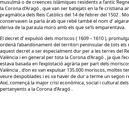
musulmà o de creences islàmiques residents a l’antic Regne 
la Corona d’Aragó , que van ser batejats en la fe cristiana a
pragmàtica dels Reis Catòlics del 14 de febrer del 1502 . Mo
conservaven la parla àrab que rebé també el nom d’ algarav
deriva de la paraula moro amb els que se’ls emparentava.
El decret d’ expulsió dels moriscos ( 1609 – 1610 ), promulgat 
ordenà l’abandonament del territori peninsular de tots els 
aquest decret a ser especialment dur per a les terres del 
València i en general per tota la Corona d’Aragó , ja que l’
estava basada en l’explotació agrària per part dels morisco
València , d’on es van expulsar 135.000 moriscos, moltes te
veure despoblades i es va haver de dur a terme un segon 
Així, començà la major crisi econòmica, social i cultural dels 
pertanyents a la Corona d’Aragó .