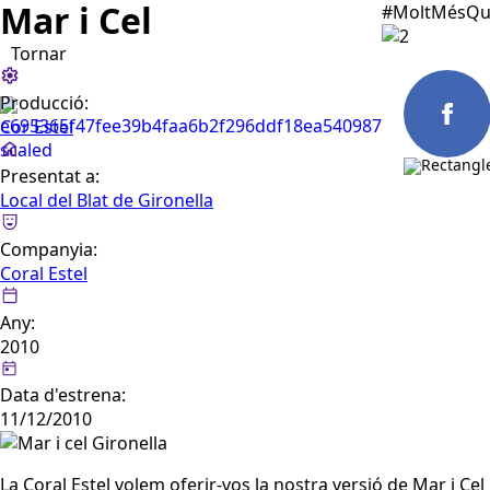
Mar i Cel
#MoltMésQu
Tornar
Producció:
Cor Estel
Presentat a:
Local del Blat de Gironella
CAST
Companyia:
Coral Estel
Any:
2010
Data d'estrena:
11/12/2010
La Coral Estel volem oferir-vos la nostra versió de Mar i Cel