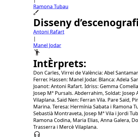
Ramona Tubau
Disseny d’escenograf
Antoni Rafart
|
Manel Jodar
IntÈrprets:
Don Carles, Virrei de València: Abel Santama
Ferrer. Hassen: Manel Jodar. Blanca: Adela Sa
Joanot: Antoni Rafart. Idriss: Gemma Comellas
Josep Mª Pursals. Abderrahim, Soldat: Josep 
Vilaplana. Saïd Nen: Ferran Vila. Pare Saïd, 
Marina. Teresa: Hermínia Sabata i Ramona Tu
Sebastià Montraveta, Josep Mª Vila i Jordi T
Ramona Codina, Maria Elias, Anna Galera, Dol
Trasserra i Mercè Vilaplana.