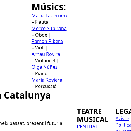
Músics:
Maria Tabernero
– Flauta |
Mercè Subirana
– Oboè |
Ramon Ribera
– Violí |
Arnau Rovira
– Violoncel |
Olga Núñez
– Piano |
Maria Roviera
– Percussió
a Catalunya
TEATRE
LEG
MUSICAL
Avís le
eix passat, present i futur a
Polític
L’ENTITAT