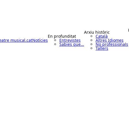
Arxiu històric
En profunditat
Català
eatre musical.cat
Notícies
Entrevistes
Altres Idiomes
Sabies que...
No professionals
Tallers