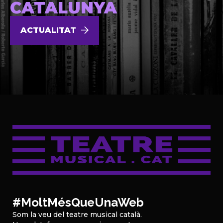
CATALUNYA
ACTUALITAT
#MoltMésQueUnaWeb
Som la veu del teatre musical català.