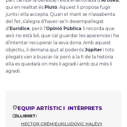
part també la detesta) i està enamorada d’
Artiseu
,
qui en realitat és
Plutó
. Aquest li proposa fugir
junts i ella accepta. Quan el marit se n’assabenta
del fet, s’alegra d’haver-se’n desempallegat
d’
Eurídice
, però l’
Opinió Pública
li recorda que
això no està bé, que cal guardar les aparences i ha
d’intentar recuperar la seva dona. Amb aquest
objectiu, li demana ajut al poderós
Júpiter
i tots
plegats van a buscar-la: però a la fi de la història
ella es quedarà on més li agradi i amb qui més li
agradi.
EQUIP ARTÍSTIC I INTÈRPRETS
LLIBRET:
HECTOR CRÉMIEUX
|
LUDOVIC HALÉVY