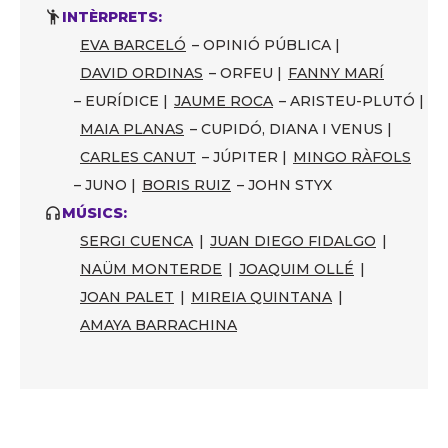
INTÈRPRETS:
EVA BARCELÓ
– OPINIÓ PÚBLICA |
DAVID ORDINAS
– ORFEU |
FANNY MARÍ
– EURÍDICE |
JAUME ROCA
– ARISTEU-PLUTÓ |
MAIA PLANAS
– CUPIDÓ, DIANA I VENUS |
CARLES CANUT
– JÚPITER |
MINGO RÀFOLS
– JUNO |
BORIS RUIZ
– JOHN STYX
MÚSICS:
SERGI CUENCA
|
JUAN DIEGO FIDALGO
|
NAÜM MONTERDE
|
JOAQUIM OLLÉ
|
JOAN PALET
|
MIREIA QUINTANA
|
AMAYA BARRACHINA