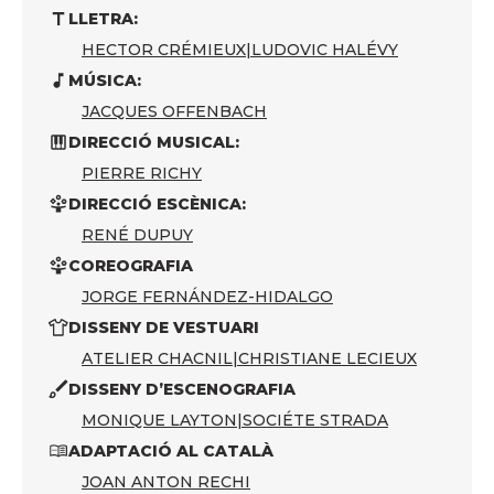
LLETRA:
HECTOR CRÉMIEUX
|
LUDOVIC HALÉVY
MÚSICA:
JACQUES OFFENBACH
DIRECCIÓ MUSICAL:
PIERRE RICHY
DIRECCIÓ ESCÈNICA:
RENÉ DUPUY
COREOGRAFIA
JORGE FERNÁNDEZ-HIDALGO
DISSENY DE VESTUARI
ATELIER CHACNIL
|
CHRISTIANE LECIEUX
DISSENY D’ESCENOGRAFIA
MONIQUE LAYTON
|
SOCIÉTE STRADA
ADAPTACIÓ AL CATALÀ
JOAN ANTON RECHI