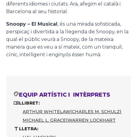
diferents idiomes i ciutats. Ara, afegim el català i
Barcelona al seu historial.
Snoopy – El Musical
, és una mirada sofisticada,
perspicaç i divertida a la llegenda de Snoopy, en la
qual el públic veurà a Snoopy, de la mateixa
manera que es veu a sí mateix, com un tranquil,
cínic, intel·ligent i enginyós ésser humà.
EQUIP ARTÍSTIC I INTÈRPRETS
LLIBRET:
ARTHUR WHITELAW
|
CHARLES M. SCHULZ
|
MICHAEL L. GRACE
|
WARREN LOCKHART
LLETRA: