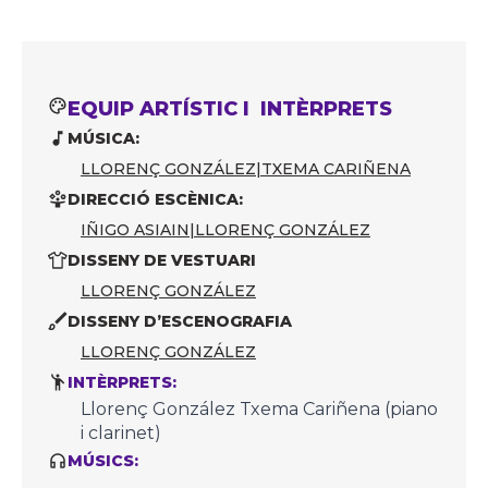
EQUIP ARTÍSTIC I INTÈRPRETS
MÚSICA:
LLORENÇ GONZÁLEZ
|
TXEMA CARIÑENA
DIRECCIÓ ESCÈNICA:
IÑIGO ASIAIN
|
LLORENÇ GONZÁLEZ
DISSENY DE VESTUARI
LLORENÇ GONZÁLEZ
DISSENY D’ESCENOGRAFIA
LLORENÇ GONZÁLEZ
INTÈRPRETS:
Llorenç González Txema Cariñena (piano
i clarinet)
MÚSICS: