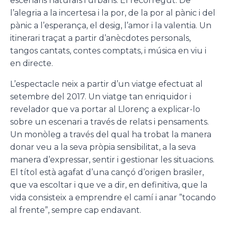
escenaris naturals i urbans. El recorregut: De
l’alegria a la incertesa i la por, de la por al pànic i del
pànic a l’esperança, el desig, l’amor i la valentia. Un
itinerari traçat a partir d’anècdotes personals,
tangos cantats, contes comptats, i música en viu i
en directe.
L’espectacle neix a partir d’un viatge efectuat al
setembre del 2017. Un viatge tan enriquidor i
revelador que va portar al Llorenç a explicar-lo
sobre un escenari a través de relats i pensaments.
Un monòleg a través del qual ha trobat la manera
donar veu a la seva pròpia sensibilitat, a la seva
manera d’expressar, sentir i gestionar les situacions.
El títol està agafat d’una cançó d’origen brasiler,
que va escoltar i que ve a dir, en definitiva, que la
vida consisteix a emprendre el camí i anar ”tocando
al frente”, sempre cap endavant.