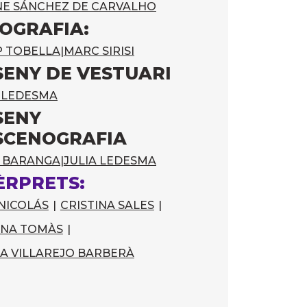
NE SÁNCHEZ DE CARVALHO
OGRAFIA:
P TOBELLA
|
MARC SIRISI
SENY DE VESTUARI
A LEDESMA
SENY
SCENOGRAFIA
 BARANGA
|
JULIA LEDESMA
ÈRPRETS:
NICOLÁS
|
CRISTINA SALES
|
INA TOMÀS
|
A VILLAREJO BARBERÀ