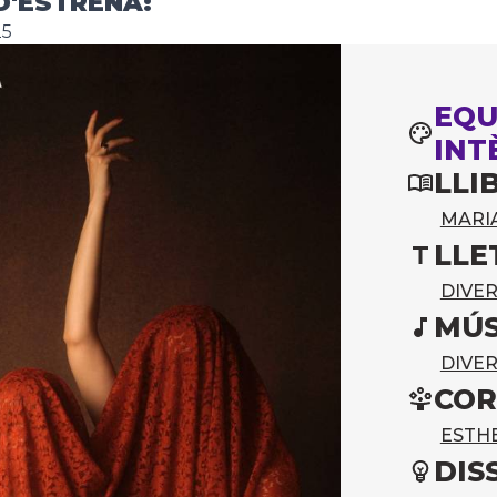
D'ESTRENA:
25
EQU
INT
LLI
MARI
LLE
DIVE
MÚS
DIVE
COR
ESTH
DIS