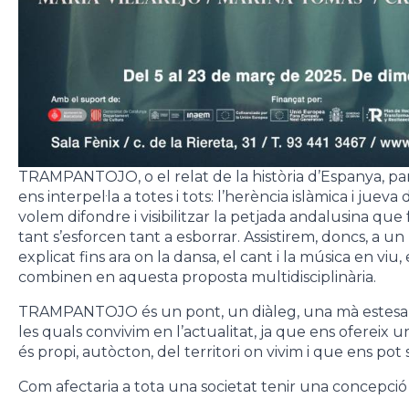
TRAMPANTOJO, o el relat de la història d’Espanya, pa
ens interpel·la a totes i tots: l’herència islàmica i juev
volem difondre i visibilitzar la petjada andalusina que
tant s’esforcen tant a esborrar. Assistirem, doncs, a un
explicat fins ara on la dansa, el cant i la música en viu, el
combinen en aquesta proposta multidisciplinària.
TRAMPANTOJO és un pont, un diàleg, una mà estesa e
les quals convivim en l’actualitat, ja que ens ofereix 
és propi, autòcton, del territori on vivim i que ens pot 
Com afectaria a tota una societat tenir una concepció