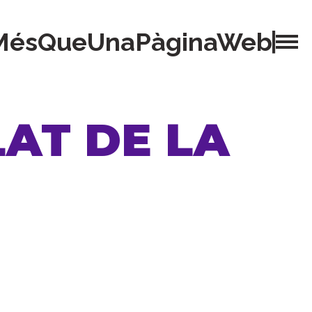
MésQueUnaPàginaWeb
AT DE LA