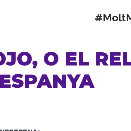
#Molt
O, O EL REL
’ESPANYA