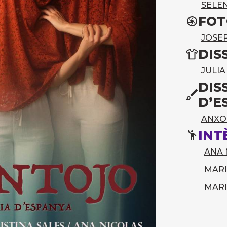
SELE
FOT
JOSE
DIS
JULI
DIS
D’E
ANXO
INT
ANA 
MAR
MARI