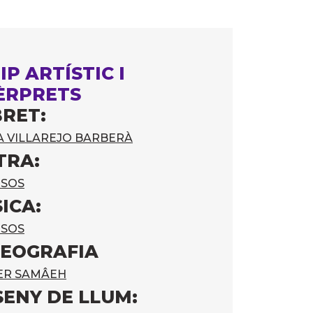
IP ARTÍSTIC I
ÈRPRETS
BRET:
A VILLAREJO BARBERÀ
TRA:
RSOS
ICA:
RSOS
EOGRAFIA
ER SAMÂEH
SENY DE LLUM: