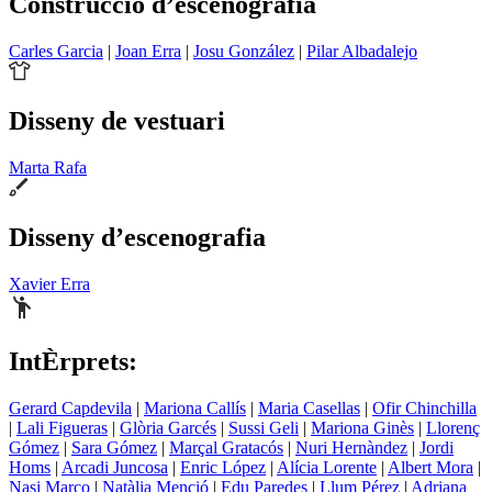
Construcció d’escenografia
Carles Garcia
|
Joan Erra
|
Josu González
|
Pilar Albadalejo
Disseny de vestuari
Marta Rafa
Disseny d’escenografia
Xavier Erra
IntÈrprets:
Gerard Capdevila
|
Mariona Callís
|
Maria Casellas
|
Ofir Chinchilla
|
Lali Figueras
|
Glòria Garcés
|
Sussi Geli
|
Mariona Ginès
|
Llorenç
Gómez
|
Sara Gómez
|
Marçal Gratacós
|
Nuri Hernàndez
|
Jordi
Homs
|
Arcadi Juncosa
|
Enric López
|
Alícia Lorente
|
Albert Mora
|
Nasi Marco
|
Natàlia Menció
|
Edu Paredes
|
Llum Pérez
|
Adriana