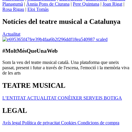
Planagumà
|
Ànnia Pons de Ciurana
|
Pere Quintana
|
Joan Rigat
|
Rosa Rigau
|
Eloi Tomàs
Notícies del teatre musical a Catalunya
Actualitat
#MoltMésQueUnaWeb
Som la veu del teatre musical català. Una plataforma que uneix
passat, present i futur a través de l'escena, l'emoció i la memòria viva
de les arts
TEATRE MUSICAL
L’ENTITAT
ACTUALITAT
CONÈIXER
SERVEIS
BOTIGA
LEGAL
Avís legal
Política de privacitat
Cookies
Condicions de compra