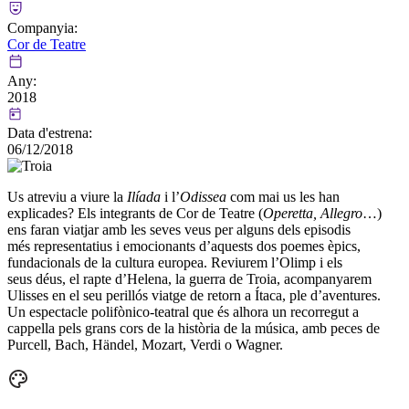
Companyia:
Cor de Teatre
Any:
2018
Data d'estrena:
06/12/2018
Us atreviu a viure la
Ilíada
i l’
Odissea
com mai us les han
explicades? Els integrants de Cor de Teatre (
Operetta, Allegro
…)
ens faran viatjar amb les seves veus per alguns dels episodis
més representatius i emocionants d’aquests dos poemes èpics,
fundacionals de la cultura europea. Reviurem l’Olimp i els
seus déus, el rapte d’Helena, la guerra de Troia, acompanyarem
Ulisses en el seu perillós viatge de retorn a Ítaca, ple d’aventures.
Un espectacle polifònico-teatral que és alhora un recorregut a
cappella pels grans cors de la història de la música, amb peces de
Purcell, Bach, Händel, Mozart, Verdi o Wagner.