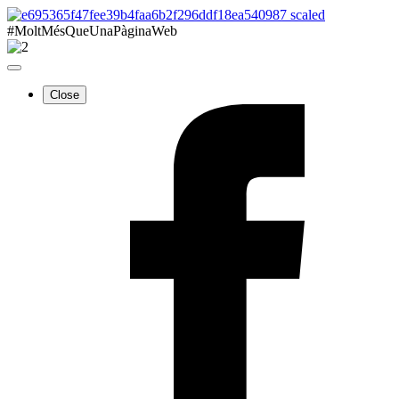
#MoltMésQueUnaPàginaWeb
Close