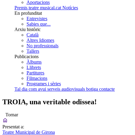
Aportacions
Premis teatre musical.cat
Notícies
En profunditat
Entrevistes
Sabies que...
Arxiu històric
Català
Altres Idiomes
No professionals
Tallers
Publicacions
Àlbums
Llibrets
Partitures
Filmacions
Programes i sèries
Tal dia com avui
serveis audiovisuals
botiga
contacte
TROIA, una veritable odissea!
Tornar
Presentat a:
Teatre Municipal de Girona