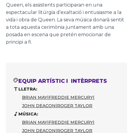
Queen, els assistents participaran en una
espectacular litúrgia d’exaltació i entusiasme a la
vida i obra de Queen. La seva música donarà sentit
a tota aquesta cerimònia juntament amb una
posada en escena que pretén emocionar de
principi a fi.
EQUIP ARTÍSTIC I INTÈRPRETS
LLETRA:
BRIAN MAY
|
FREDDIE MERCURY
|
JOHN DEACON
|
ROGER TAYLOR
MÚSICA:
BRIAN MAY
|
FREDDIE MERCURY
|
JOHN DEACON
|
ROGER TAYLOR