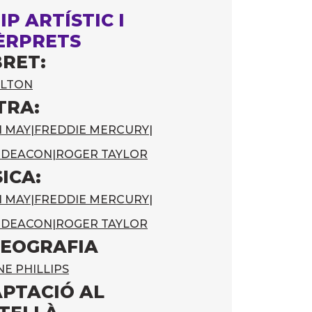
IP ARTÍSTIC I
ÈRPRETS
BRET:
ELTON
TRA:
N MAY
|
FREDDIE MERCURY
|
 DEACON
|
ROGER TAYLOR
ICA:
N MAY
|
FREDDIE MERCURY
|
 DEACON
|
ROGER TAYLOR
EOGRAFIA
E PHILLIPS
PTACIÓ AL