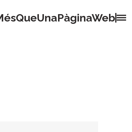
MésQueUnaPàginaWeb