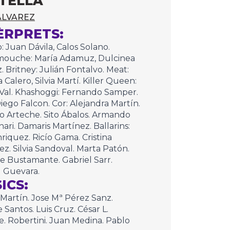
TELLÀ
ÁLVAREZ
ÈRPRETS:
o: Juan Dávila, Calos Solano.
mouche: María Adamuz, Dulcinea
. Britney: Julián Fontalvo. Meat:
 Calero, Silvia Martí. Killer Queen:
Val. Khashoggi: Fernando Samper.
iego Falcon. Cor: Alejandra Martín.
o Arteche. Sito Ábalos. Armando
ari. Damaris Martínez. Ballarins:
riquez. Ricío Gama. Cristina
z. Silvia Sandoval. Marta Patón.
e Bustamante. Gabriel Sarr.
l Guevara.
ICS:
Martín. Jose Mª Pérez Sanz.
 Santos. Luis Cruz. César L.
. Robertini. Juan Medina. Pablo