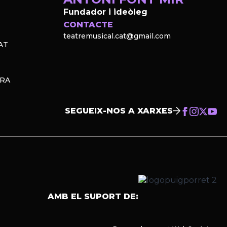
Fundador i ideòleg
CONTACTE
teatremusical.cat@gmail.com
AT
PRA
SEGUEIX-NOS A XARXES
AMB EL SUPORT DE: