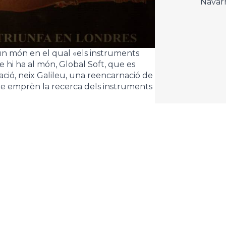
Navar
, un món en el qual «els instruments
 hi ha al món, Global Soft, que es
ció, neix Galileu, una reencarnació de
e emprèn la recerca dels instruments