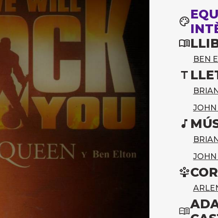
EQU
INT
LLI
BEN 
LLE
BRIA
JOHN
MÚS
BRIA
JOHN
COR
ARLEN
ADA