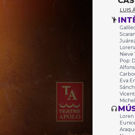
CAS
LUIS 
INT
Galile
Scara
Juárez
Lorena
Nieve 
Pop: D
Alfons
Carbon
Eva En
Sánche
Vicent
Miche
MÚS
Loren 
Eunice
Araque