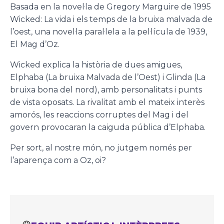
Basada en la novel·la de Gregory Marguire de 1995
Wicked: La vida i els temps de la bruixa malvada de
l’oest, una novel·la paral·lela a la pel·lícula de 1939,
El Mag d’Oz.
Wicked explica la història de dues amigues,
Elphaba (La bruixa Malvada de l’Oest) i Glinda (La
bruixa bona del nord), amb personalitats i punts
de vista oposats. La rivalitat amb el mateix interès
amorós, les reaccions corruptes del Mag i del
govern provocaran la caiguda pública d’Elphaba.
Per sort, al nostre món, no jutgem només per
l’aparença com a Oz, oi?