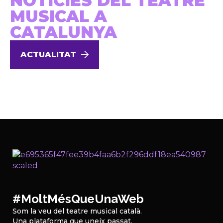
NOTÍCIES DEL TEATRE
MUSICAL A
CATALUNYA
ACTUALITAT
#MoltMésQueUnaWeb
Som la veu del teatre musical català.
Una plataforma que uneix passat,