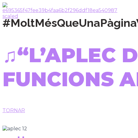
#MoltMésQueUnaPàgin
♫“L’APLEC D
FUNCIONS A
TORNAR