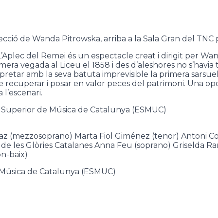
recció de Wanda Pitrowska, arriba a la Sala Gran del TNC
Aplec del Remei és un espectacle creat i dirigit per Wan
mera vegada al Liceu el 1858 i des d’aleshores no s’havia
erpretar amb la seva batuta imprevisible la primera sars
C de recuperar i posar en valor peces del patrimoni. Una 
 l’escenari.
a Superior de Música de Catalunya (ESMUC)
z (mezzosoprano) Marta Fiol Giménez (tenor) Antoni Co
 de les Glòries Catalanes Anna Feu (soprano) Griselda 
n-baix)
e Música de Catalunya (ESMUC)