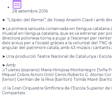
28 setembre 2016
► “L’
Aplec del Remei”
, de Josep Anselm Clavé i amb di
►La primera sarsuela conservada en llengua catalana L’
musical en llengua catalana, que es va estrenar per pri
directora polonesa torna a pujar a l’escenari per reint
dels arxius per a l’ocasió gràcies a la voluntat del TN
angular del patrimoni català, amb 43 músics i cantants a
►Una producció Teatre Nacional de Catalunya i Escol
►Amb:
♫Tuietes (soprano) Maria Hinojosa Montenegro Doña Pa
Miquel Cobos Actors Oriol Genís Roberto G. Alonso Cor
(tenor) Germán de la Riva (baríton) Tomàs Maxé (baríto
♫I la Gran Orquestra Simfònica de l’Escola Superior d
Comparteix: