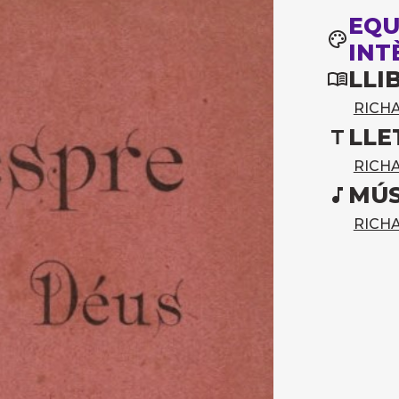
EQU
INT
LLI
RICH
LLE
RICH
MÚS
RICH