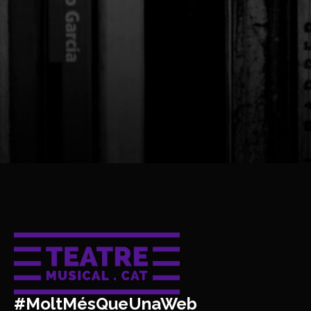
#MoltMésQueUnaWeb