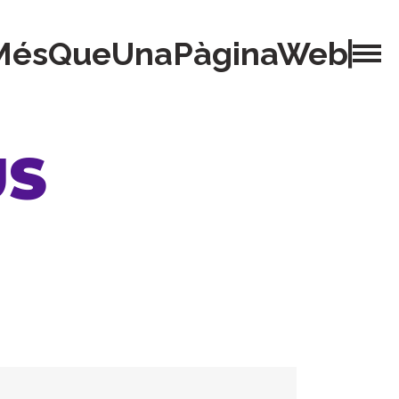
MésQueUnaPàginaWeb
US