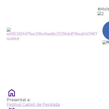
#Mol
1714 MÓN DE GUERRES
Tornar
C
Presentat a:
Festival Castell de Peralada