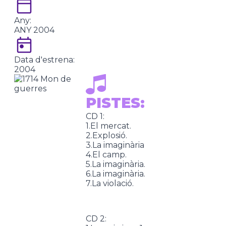
Any:
ANY 2004
Data d'estrena:
2004
PISTES:
CD 1:
1.El mercat.
2.Explosió.
3.La imaginària
4.El camp.
5.La imaginària.
6.La imaginària.
7.La violació.
CD 2: