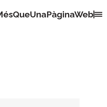
MésQueUnaPàginaWeb