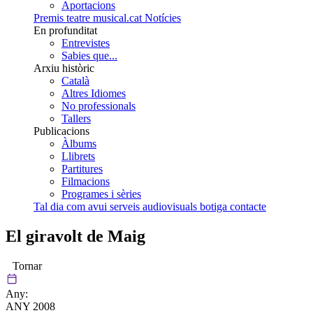
Aportacions
Premis teatre musical.cat
Notícies
En profunditat
Entrevistes
Sabies que...
Arxiu històric
Català
Altres Idiomes
No professionals
Tallers
Publicacions
Àlbums
Llibrets
Partitures
Filmacions
Programes i sèries
Tal dia com avui
serveis audiovisuals
botiga
contacte
El giravolt de Maig
Tornar
Any:
ANY 2008