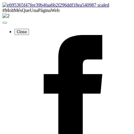
#MoltMésQueUnaPàginaWeb
Close