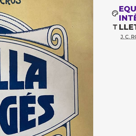
EQU
INT
LLE
J. C.