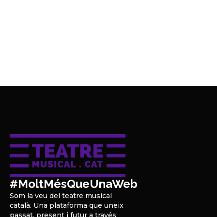
#MoltMésQueUnaWeb
Som la veu del teatre musical
català. Una plataforma que uneix
passat, present i futur a través