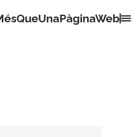
MésQueUnaPàginaWeb