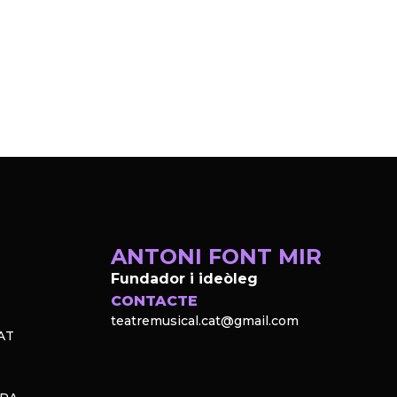
ANTONI FONT MIR
Fundador i ideòleg
CONTACTE
teatremusical.cat@gmail.com
AT