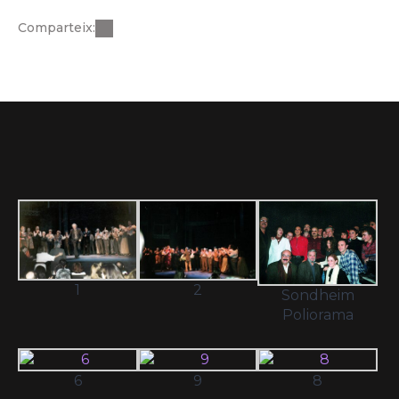
Comparteix:
1
2
Sondheim
Poliorama
6
9
8