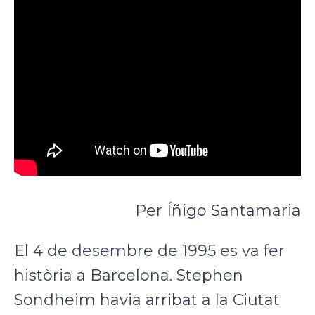
Per Íñigo Santamaria
El 4 de desembre de 1995 es va fer
història a Barcelona. Stephen
Sondheim havia arribat a la Ciutat