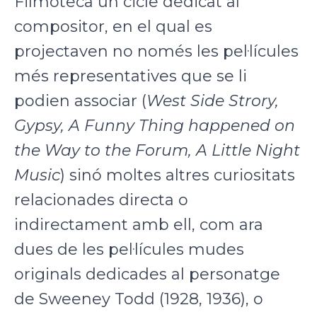
Filmoteca un cicle dedicat al
compositor, en el qual es
projectaven no només les pel·lícules
més representatives que se li
podien associar (
West Side Strory,
Gypsy, A Funny Thing happened on
the Way to the Forum, A
Little Night
Music
) sinó moltes altres curiositats
relacionades directa o
indirectament amb ell, com ara
dues de les pel·lícules mudes
originals dedicades al personatge
de Sweeney Todd (1928, 1936), o