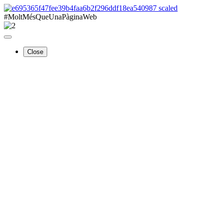
#MoltMésQueUnaPàginaWeb
Close