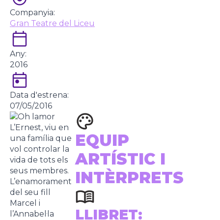
Companyia:
Gran Teatre del Liceu
Any:
2016
Data d'estrena:
07/05/2016
L’Ernest, viu en
EQUIP
una família que
vol controlar la
ARTÍSTIC I
vida de tots els
seus membres.
INTÈRPRETS
L’enamorament
del seu fill
Marcel i
LLIBRET:
l’Annabel·la