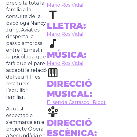
precipita tota la
Mario Ros Vidal
familia a la
consulta de la
psicòloga Nancy
LLETRA:
Jung. Aviat es
Mario Ros Vidal
desperta la
passió amorosa
entre l’Ernest i
MÚSICA:
la psicóloga que
Mario Ros Vidal
farà que el pare
accepti la relació
del seu fill i es
DIRECCIÓ
restitueix
l’equilibri
MUSICAL:
familiar.
Elisenda Carrasco i Ribot
Aquest
espectacle
DIRECCIÓ
s’emmarca en el
projecte Òpera
ESCÈNICA:
a Secundària en