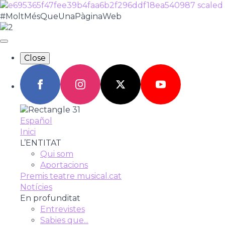
#MoltMésQueUnaPàginaWeb
Close
Español
Inici
L’ENTITAT
Qui som
Aportacions
Premis teatre musical.cat
Notícies
En profunditat
Entrevistes
Sabies que...