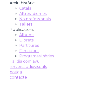
Arxiu històric
Català
Altres Idiomes
No professionals
Tallers
Publicacions
Àlbums
Llibrets
Partitures
Filmacions
Programes i sèries
Tal dia com avui
serveis audiovisuals
botiga
contacte