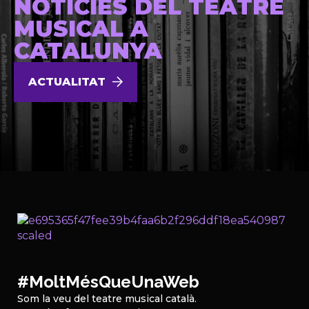
NOTÍCIES DEL TEATRE
MUSICAL A
CATALUNYA
ACTUALITAT
#MoltMésQueUnaWeb
Som la veu del teatre musical català.