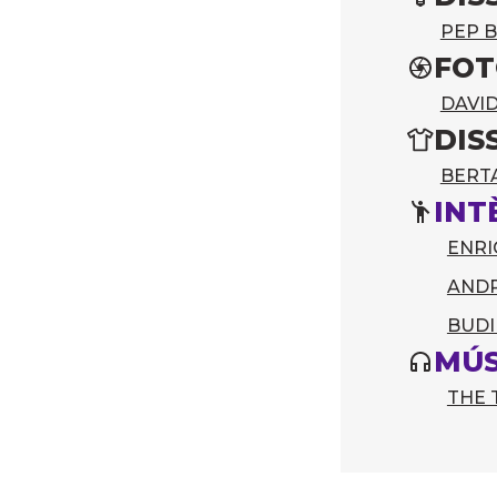
PEP 
FOT
DAVI
DIS
BERT
INT
ENRI
AND
BUDI
MÚS
THE 