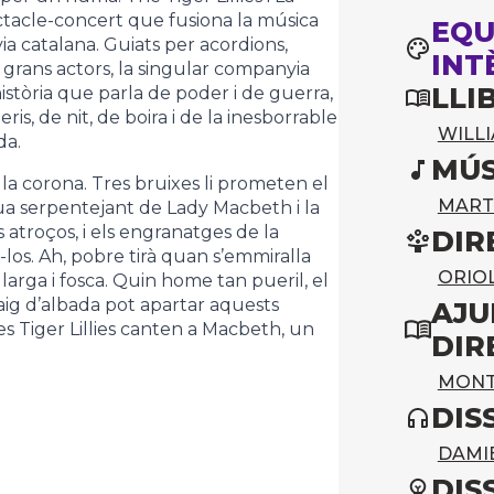
ctacle-concert que fusiona la música
EQU
yia catalana. Guiats per acordions,
INT
 grans actors, la singular companyia
LLI
stòria que parla de poder i de guerra,
s, de nit, de boira i de la inesborrable
WILL
da.
MÚS
 la corona. Tres bruixes li prometen el
MART
ngua serpentejant de Lady Macbeth i la
atroços, i els engranatges de la
DIR
los. Ah, pobre tirà quan s’emmiralla
ORIO
larga i fosca. Quin home tan pueril, el
aig d’albada pot apartar aquests
AJU
s Tiger Lillies canten a Macbeth, un
DIR
MONT
DIS
DAMI
DIS