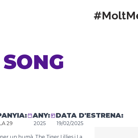
#MoltM
 SONG
ANYIA:
ANY:
DATA D'ESTRENA:
LA 29
2025
19/02/2025
er un humà. The Tiger Lillies i La