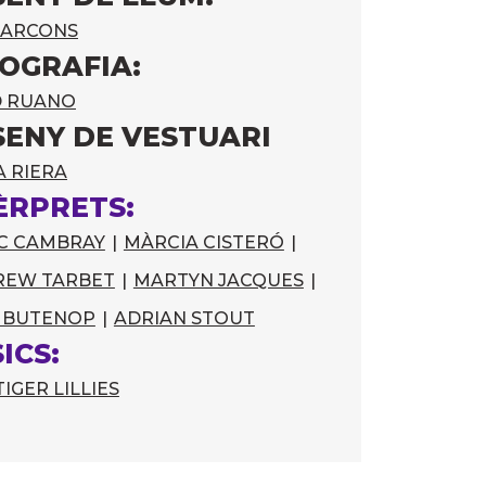
BARCONS
OGRAFIA:
D RUANO
SENY DE VESTUARI
A RIERA
ÈRPRETS:
C CAMBRAY
|
MÀRCIA CISTERÓ
|
REW TARBET
|
MARTYN JACQUES
|
 BUTENOP
|
ADRIAN STOUT
ICS:
TIGER LILLIES