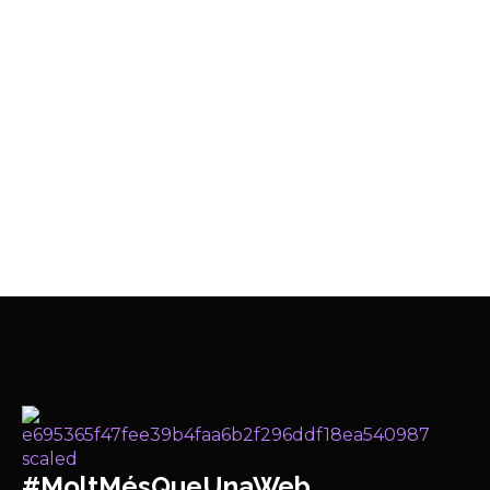
#MoltMésQueUnaWeb