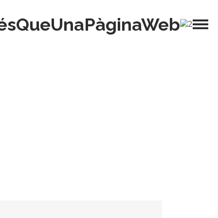
ésQueUnaPàginaWeb