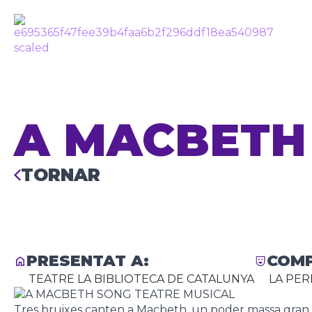
A MACBETH
TORNAR
PRESENTAT A:
COMP
TEATRE LA BIBLIOTECA DE CATALUNYA
LA PER
Tres bruixes canten a Macbeth, un poder massa gran p