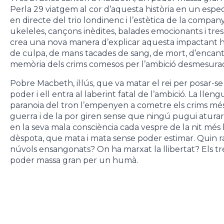
Perla 29 viatgem al cor d’aquesta història en un espe
en directe del trio londinenc i l’estètica de la compan
ukeleles, cançons inèdites, balades emocionants i tres
crea una nova manera d’explicar aquesta impactant hi
de culpa, de mans tacades de sang, de mort, d’encanteri
memòria dels crims comesos per l’ambició desmesura
Pobre Macbeth, il·lús, que va matar el rei per posar-se
poder i ell entra al laberint fatal de l’ambició. La lle
paranoia del tron l’empenyen a cometre els crims més 
guerra i de la por giren sense que ningú pugui aturar-
en la seva mala consciència cada vespre de la nit més l
dèspota, que mata i mata sense poder estimar. Quin r
núvols ensangonats? On ha marxat la llibertat? Els tre
poder massa gran per un humà.