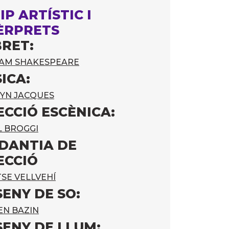
IP ARTÍSTIC I
ÈRPRETS
BRET:
IAM SHAKESPEARE
ICA:
YN JACQUES
ECCIÓ ESCÈNICA:
L BROGGI
DANTIA DE
ECCIÓ
SE VELLVEHÍ
SENY DE SO:
EN BAZIN
SENY DE LLUM: