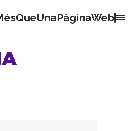
MésQueUnaPàginaWeb
NA