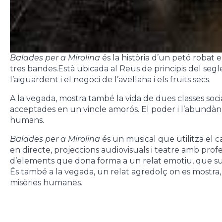
Balades per a Mirolina
és la història d’un petó robat 
tres bandes.Està ubicada al Reus de principis del segle
l’aiguardent i el negoci de l’avellana i els fruits secs.
A la vegada, mostra també la vida de dues classes soci
acceptades en un vincle amorós. El poder i l’abundàn
humans.
Balades per a Mirolina
és un musical que utilitza el 
en directe, projeccions audiovisuals i teatre amb profe
d’elements que dona forma a un relat emotiu, que sura
És també a la vegada, un relat agredolç on es mostra,
misèries humanes.