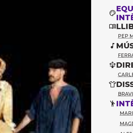
EQU
INT
LLI
PEP 
MÚS
FERR
DIR
CARL
DIS
BRAV
INT
MARI
MAG