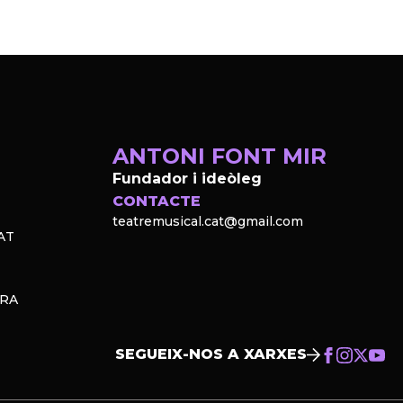
ANTONI FONT MIR
Fundador i ideòleg
CONTACTE
teatremusical.cat@gmail.com
AT
PRA
SEGUEIX-NOS A XARXES