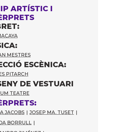
IP ARTÍSTIC I
ÈRPRETS
BRET:
MACAYA
ICA:
AN MESTRES
ECCIÓ ESCÈNICA:
ES PITARCH
SENY DE VESTUARI
IUM TEATRE
ÈRPRETS:
A JACOBS
|
JOSEP MA. TUSET
|
DA BORRULL
|