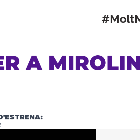
#Molt
R A MIROLI
D'ESTRENA:
2