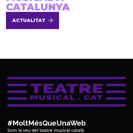
CATALUNYA
ACTUALITAT
#MoltMésQueUnaWeb
Som la veu del teatre musical català.