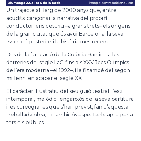
Un trajecte al llarg de 2000 anys que, entre
acudits, cançons i la narrativa del propi fil
conductor, ens descriu –a grans trets– els orígens
de la gran ciutat que és avui Barcelona, la seva
evolució posterior i la història més recent.
Des de la fundació de la Colònia Barcino a les
darreries del segle I aC, fins als XXV Jocs Olímpics
de l’era moderna –el 1992–, i la fi també del segon
mil·lenni en acabar el segle XX.
El caràcter il·lustratiu del seu guió teatral, l’estil
intemporal, melòdic i enganxós de la seva partitura
i les coreografies que s’han previst, fan d’aquesta
treballada obra, un ambiciós espectacle apte per a
tots els públics.