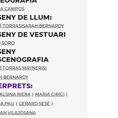
EOGRAFIA
MA CAMPOS
SENY DE LLUM:
Í TORRAS
|
SARAH BERNARDY
SENY DE VESTUARI
D SORO
SENY
SCENOGRAFIA
Í TORRAS MAYNERIS
|
H BERNARDY
ÈRPRETS:
 ALSINA RIERA
|
MARIA CIRICI
|
A PAU
|
GERARD SESÉ
|
AN VILAJOSANA