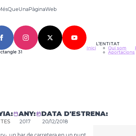
MésQueUnaPàginaWeb
L’ENTITAT
Inici
Qui som
O NARANJITO
Aportacions
ST
IA:
ANY:
DATA D'ESTRENA:
TTES
2017
20/12/2018
ary-, un bar de carretera en un punt