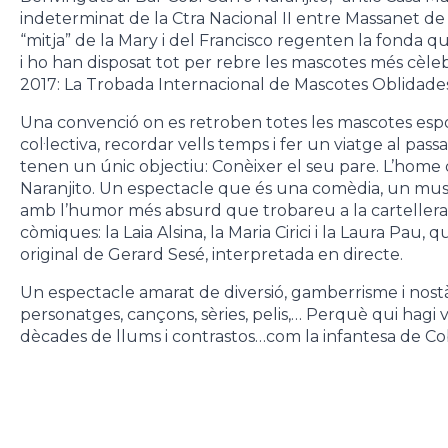
indeterminat de la Ctra Nacional II entre Massanet de la
“mitja” de la Mary i del Francisco regenten la fonda q
i ho han disposat tot per rebre les mascotes més cèlebr
2017: La Trobada Internacional de Mascotes Oblidades
Una convenció on es retroben totes les mascotes esport
col·lectiva, recordar vells temps i fer un viatge al passa
tenen un únic objectiu: Conèixer el seu pare. L’home 
Naranjito. Un espectacle que és una comèdia, un music
amb l’humor més absurd que trobareu a la cartellera, 
còmiques: la Laia Alsina, la Maria Cirici i la Laura Pau,
original de Gerard Sesé, interpretada en directe.
Un espectacle amarat de diversió, gamberrisme i nostàl
personatges, cançons, sèries, pelis,… Perquè qui hagi v
dècades de llums i contrastos…com la infantesa de Cob