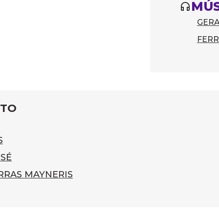
MÚS
GERA
FERR
ITO
S
ESÉ
RRAS MAYNERIS