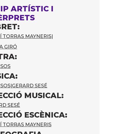
IP ARTÍSTIC I
ÈRPRETS
BRET:
Í TORRAS MAYNERIS
|
A GIRÓ
TRA:
RSOS
ICA:
RSOS
|
GERARD SESÉ
ECCIÓ MUSICAL:
RD SESÉ
ECCIÓ ESCÈNICA:
Í TORRAS MAYNERIS