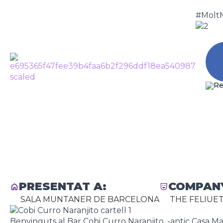
#Molt
COBI CURR
CA
TORNAR
PRESENTAT A:
COMPANY
SALA MUNTANER DE BARCELONA
THE FELIUE
Benvinguts al Bar Cobi Curro Naranjito, -antic Casa M