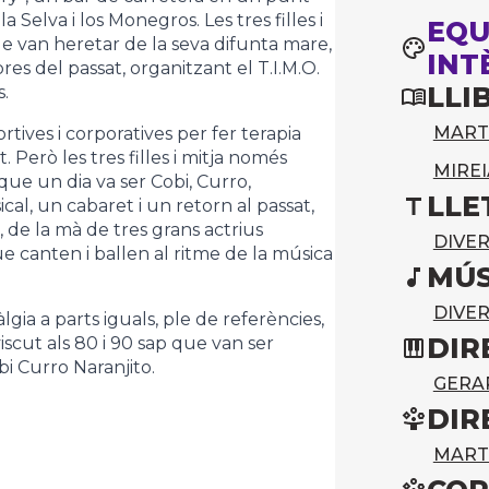
 Selva i los Monegros. Les tres filles i
EQU
ue van heretar de la seva difunta mare,
INT
es del passat, organitzant el T.I.M.O.
LLI
.
MART
ives i corporatives per fer terapia
t. Però les tres filles i mitja només
MIREI
que un dia va ser Cobi, Curro,
LLE
al, un cabaret i un retorn al passat,
de la mà de tres grans actrius
DIVE
 que canten i ballen al ritme de la música
MÚS
DIVE
gia a parts iguals, ple de referències,
DIR
iscut als 80 i 90 sap que van ser
i Curro Naranjito.
GERA
DIR
MART