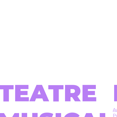
TEATRE
Av
Po