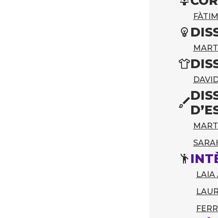
COR
FÀTI
DIS
MART
DIS
DAVI
DIS
D’E
MART
SARA
INT
LAIA
LAUR
FERR