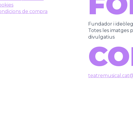
FO
ookies
ondicions de compra
Fundador i ideòle
Totes les imatges pe
divulgatius
CO
teatremusical.cat