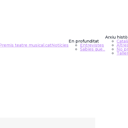
Arxiu histò
En profunditat
Catal
Premis teatre musical.cat
Notícies
Entrevistes
Altre
Sabies que...
No pr
Talle