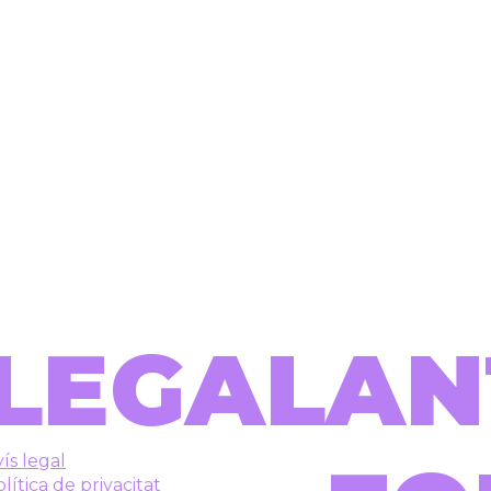
LEGAL
AN
ís legal
lítica de privacitat