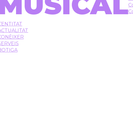
MUSICAL
C
C
L’ENTITAT
ACTUALITAT
CONÈIXER
SERVEIS
BOTIGA