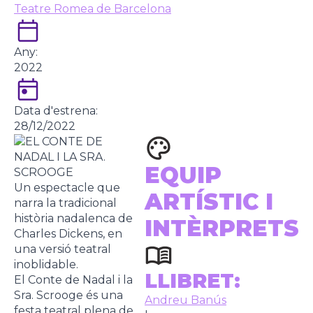
Teatre Romea de Barcelona
Any:
2022
Data d'estrena:
28/12/2022
EQUIP
Un espectacle que
ARTÍSTIC I
narra la tradicional
història nadalenca de
INTÈRPRETS
Charles Dickens, en
una versió teatral
inoblidable.
LLIBRET:
El Conte de Nadal i la
Sra. Scrooge és una
Andreu Banús
festa teatral plena de