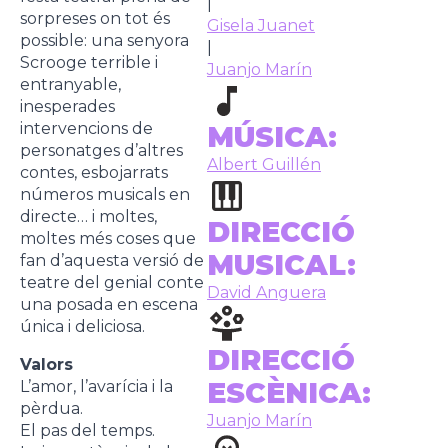
|
sorpreses on tot és
Gisela Juanet
possible: una senyora
|
Scrooge terrible i
Juanjo Marín
entranyable,
inesperades
intervencions de
MÚSICA:
personatges d’altres
Albert Guillén
contes, esbojarrats
números musicals en
directe… i moltes,
DIRECCIÓ
moltes més coses que
MUSICAL:
fan d’aquesta versió de
teatre del genial conte
David Anguera
una posada en escena
única i deliciosa.
DIRECCIÓ
Valors
ESCÈNICA:
L’amor, l’avarícia i la
pèrdua.
Juanjo Marín
El pas del temps.