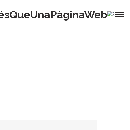
ésQueUnaPàginaWeb