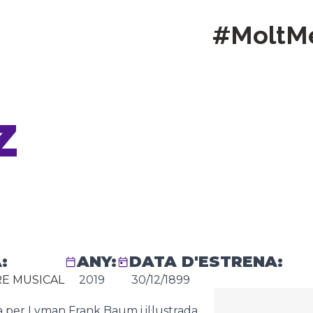
#MoltM
Z
:
ANY:
DATA D'ESTRENA:
E MUSICAL
2019
30/12/1899
ta per Lyman Frank Baum i il·lustrada