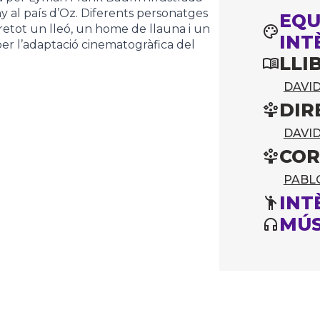
y al país d’Oz. Diferents personatges
EQU
bretot un lleó, un home de llauna i un
INT
er l’adaptació cinematogràfica del
LLI
DAVI
DIR
DAVI
COR
PABL
INT
MÚS