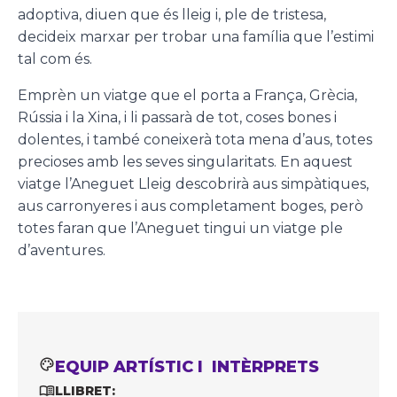
adoptiva, diuen que és lleig i, ple de tristesa,
decideix marxar per trobar una família que l’estimi
tal com és.
Emprèn un viatge que el porta a França, Grècia,
Rússia i la Xina, i li passarà de tot, coses bones i
dolentes, i també coneixerà tota mena d’aus, totes
precioses amb les seves singularitats. En aquest
viatge l’Aneguet Lleig descobrirà aus simpàtiques,
aus carronyeres i aus completament boges, però
totes faran que l’Aneguet tingui un viatge ple
d’aventures.
EQUIP ARTÍSTIC I INTÈRPRETS
LLIBRET: