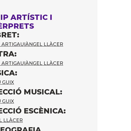
IP ARTÍSTIC I
ÈRPRETS
BRET:
 ARTIGAU
|
ÀNGEL LLÀCER
TRA:
 ARTIGAU
|
ÀNGEL LLÀCER
ICA:
 GUIX
ECCIÓ MUSICAL:
 GUIX
ECCIÓ ESCÈNICA:
L LLÀCER
EOGRAFIA