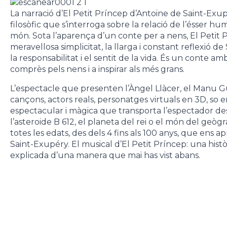
La narració d’El Petit Príncep d’Antoine de Saint-Exup
filosòfic que s’interroga sobre la relació de l’ésser h
món. Sota l’aparença d’un conte per a nens, El Petit
meravellosa simplicitat, la llarga i constant reflexió de
la responsabilitat i el sentit de la vida. És un conte a
comprès pels nens i a inspirar als més grans.
L’espectacle que presenten l’Àngel Llàcer, el Manu Gu
cançons, actors reals, personatges virtuals en 3D, so e
espectacular i màgica que transporta l’espectador des 
l’asteroide B 612, el planeta del rei o el món del geòg
totes les edats, des dels 4 fins als 100 anys, que ens 
Saint-Exupéry. El musical d’El Petit Príncep: una his
explicada d’una manera que mai has vist abans.