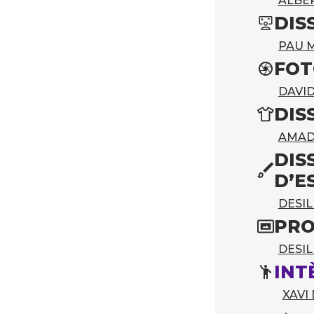
ALBE
DIS
PAU 
FOT
DAVI
DIS
AMAD
DIS
D’E
DESI
PRO
DESI
INT
XAVI