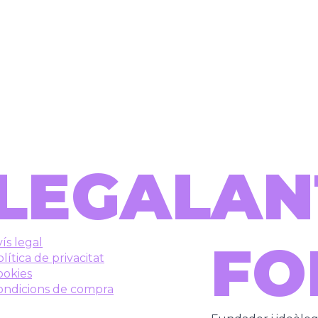
LEGAL
AN
FO
ís legal
lítica de privacitat
ookies
ondicions de compra