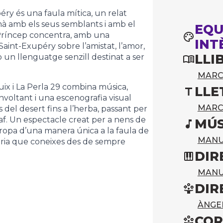
éry és una faula mítica, un relat
umà amb els seus semblants i amb el
EQU
 Príncep concentra, amb una
INT
 Saint-Exupéry sobre l’amistat, l’amor,
LLI
mb un llenguatge senzill destinat a ser
MARC
ix i La Perla 29 combina música,
LLE
nvoltant i una escenografia visual
MARC
del desert fins a l’herba, passant per
raf. Un espectacle creat per a nens de
MÚS
apropa d’una manera única a la faula de
MANU
tòria que coneixes des de sempre
DIR
MANU
DIR
ÀNGE
COR