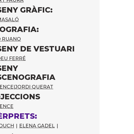
RT FAURA
SENY GRÀFIC:
MASALÓ
OGRAFIA:
D RUANO
SENY DE VESTUARI
EU FERRÉ
SENY
SCENOGRAFIA
LENCE
|
JORDI QUERAT
JECCIONS
LENCE
ÈRPRETS:
 DUCH
|
ELENA GADEL
|