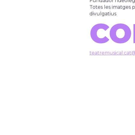
Fundador i ideòle
Totes les imatges pe
divulgatius
CO
teatremusical.cat