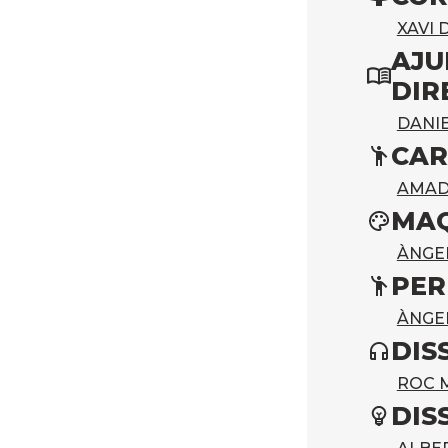
XAVI
AJU
DIR
DANIE
CAR
AMAD
MAQ
ÀNGE
PER
ÀNGE
DIS
ROC 
DIS