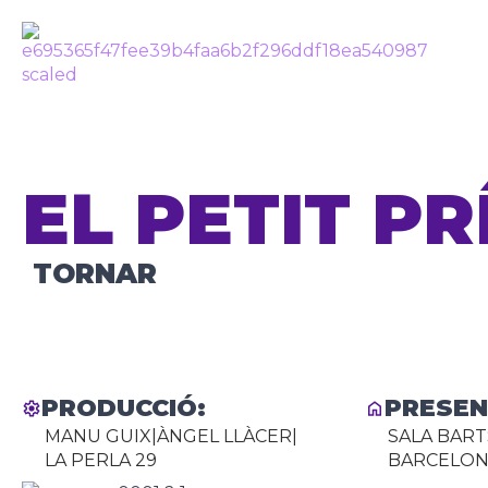
EL PETIT PR
TORNAR
PRODUCCIÓ:
PRESEN
MANU GUIX
|
ÀNGEL LLÀCER
|
SALA BART
LA PERLA 29
BARCELO