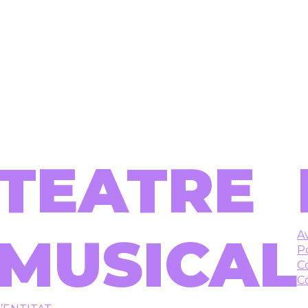
TEATRE
MUSICAL
Av
Po
C
C