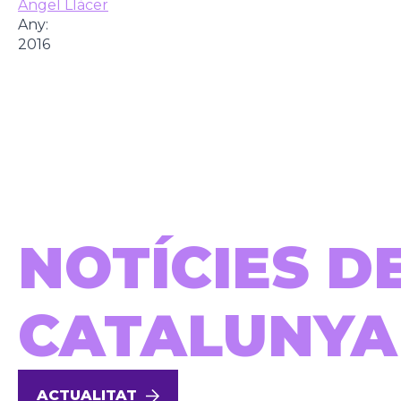
Àngel Llàcer
Any:
2016
NOTÍCIES D
CATALUNYA
ACTUALITAT