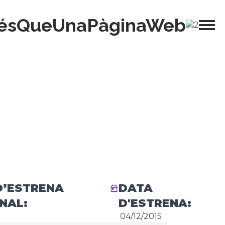
ésQueUnaPàginaWeb
D’ESTRENA
DATA
NAL:
D'ESTRENA:
04/12/2015