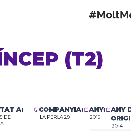
#MoltM
ÍNCEP (T2)
TAT A:
COMPANYIA:
ANY:
ANY 
S DE
LA PERLA 29
2015
ORIGI
NA
2014