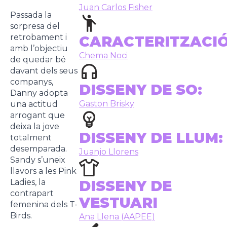
Juan Carlos Fisher
Passada la
sorpresa del
retrobament i
CARACTERITZACI
amb l’objectiu
Chema Noci
de quedar bé
davant dels seus
companys,
DISSENY DE SO:
Danny adopta
Gaston Brisky
una actitud
arrogant que
deixa la jove
DISSENY DE LLUM:
totalment
desemparada.
Juanjo Llorens
Sandy s’uneix
llavors a les Pink
Ladies, la
DISSENY DE
contrapart
VESTUARI
femenina dels T-
Birds.
Ana Llena (AAPEE)