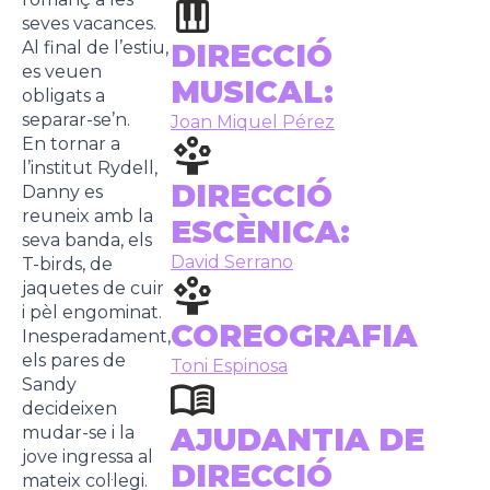
seves vacances.
Al final de l’estiu,
DIRECCIÓ
es veuen
MUSICAL:
obligats a
separar-se’n.
Joan Miquel Pérez
En tornar a
l’institut Rydell,
DIRECCIÓ
Danny es
reuneix amb la
ESCÈNICA:
seva banda, els
David Serrano
T-birds, de
jaquetes de cuir
i pèl engominat.
COREOGRAFIA
Inesperadament,
els pares de
Toni Espinosa
Sandy
decideixen
AJUDANTIA DE
mudar-se i la
jove ingressa al
DIRECCIÓ
mateix col·legi.