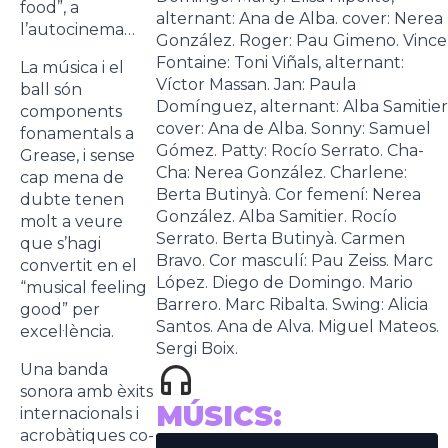
food”, a
alternant: Ana de Alba. cover: Nerea
l’autocinema…
González. Roger: Pau Gimeno. Vince
Fontaine: Toni Viñals, alternant:
La música i el
Víctor Massan. Jan: Paula
ball són
Domínguez, alternant: Alba Samitier
components
cover: Ana de Alba. Sonny: Samuel
fonamentals a
Gómez. Patty: Rocío Serrato. Cha-
Grease, i sense
Cha: Nerea González. Charlene:
cap mena de
Berta Butinyà. Cor femení: Nerea
dubte tenen
González. Alba Samitier. Rocío
molt a veure
Serrato. Berta Butinyà. Carmen
que s’hagi
Bravo. Cor masculí: Pau Zeiss. Marc
convertit en el
López. Diego de Domingo. Mario
“musical feeling
Barrero. Marc Ribalta. Swing: Alicia
good” per
Santos. Ana de Alva. Miguel Mateos.
excel·lència.
Sergi Boix.
Una banda
sonora amb èxits
MÚSICS:
internacionals i
acrobàtiques co-