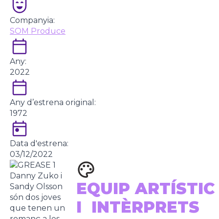
Companyia:
SOM Produce
Any:
2022
Any d’estrena original:
1972
Data d'estrena:
03/12/2022
Danny Zuko i
EQUIP ARTÍSTIC
Sandy Olsson
són dos joves
I INTÈRPRETS
que tenen un
romanç a les