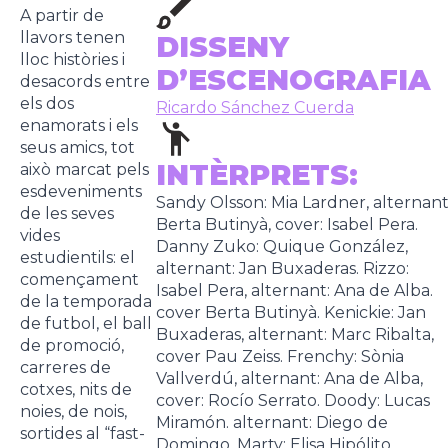
A partir de
llavors tenen
DISSENY
lloc històries i
D’ESCENOGRAFIA
desacords entre
els dos
Ricardo Sánchez Cuerda
enamorats i els
seus amics, tot
INTÈRPRETS:
això marcat pels
esdeveniments
Sandy Olsson: Mia Lardner, alternant
de les seves
Berta Butinyà, cover: Isabel Pera.
vides
Danny Zuko: Quique González,
estudientils: el
alternant: Jan Buxaderas. Rizzo:
començament
Isabel Pera, alternant: Ana de Alba.
de la temporada
cover Berta Butinyà. Kenickie: Jan
de futbol, ​​el ball
Buxaderas, alternant: Marc Ribalta,
de promoció,
cover Pau Zeiss. Frenchy: Sònia
carreres de
Vallverdú, alternant: Ana de Alba,
cotxes, nits de
cover: Rocío Serrato. Doody: Lucas
noies, de nois,
Miramón. alternant: Diego de
sortides al “fast-
Domingo. Marty: Elisa Hipólito,