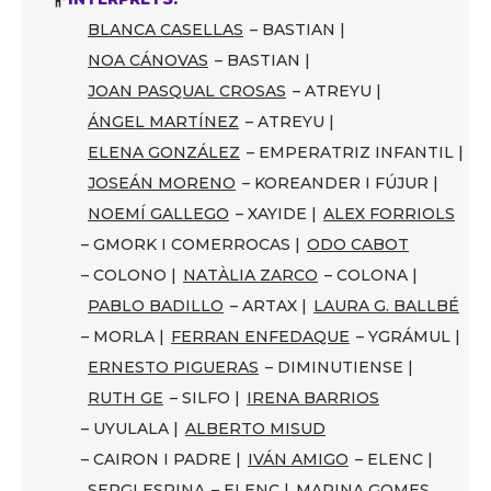
BLANCA CASELLAS
– BASTIAN |
NOA CÁNOVAS
– BASTIAN |
JOAN PASQUAL CROSAS
– ATREYU |
ÁNGEL MARTÍNEZ
– ATREYU |
ELENA GONZÁLEZ
– EMPERATRIZ INFANTIL |
JOSEÁN MORENO
– KOREANDER I FÚJUR |
NOEMÍ GALLEGO
– XAYIDE |
ALEX FORRIOLS
– GMORK I COMERROCAS |
ODO CABOT
– COLONO |
NATÀLIA ZARCO
– COLONA |
PABLO BADILLO
– ARTAX |
LAURA G. BALLBÉ
– MORLA |
FERRAN ENFEDAQUE
– YGRÁMUL |
ERNESTO PIGUERAS
– DIMINUTIENSE |
RUTH GE
– SILFO |
IRENA BARRIOS
– UYULALA |
ALBERTO MISUD
– CAIRON I PADRE |
IVÁN AMIGO
– ELENC |
SERGI ESPINA
– ELENC |
MARINA GOMES