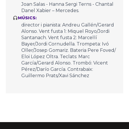
Joan Salas - Hanna Sergi Terns - Chantal
Danel Xabier – Mercedes.
MÚSICS:
director i pianista: Andreu Gallén/Gerard
Alonso. Vent fusta 1: Miquel Royo/Jordi
Santanach. Vent fusta 2: Marcel·lí
Bayer/Jordi Cornudella. Trompeta: Ivó
Oller/Josep Gomariz. Bateria Pere Foved/
Eloi López Oltra. Teclats: Marc
García/Gerard Alonso. Trombó: Vicent
Pérez/Darío García. Contrabaix:
Guillermo Prats/Xavi Sánchez