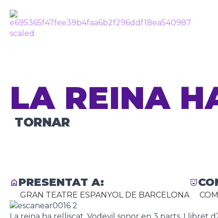
LA REINA H
TORNAR
PRESENTAT A:
CO
GRAN TEATRE ESPANYOL DE BARCELONA
COM
La reina ha relliscat. Vodevil sonor en 3 parts. Llibret 