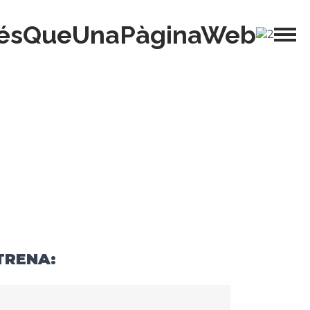
ésQueUnaPàginaWeb
TRENA: