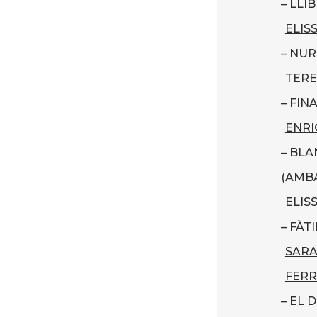
– LLI
ELIS
– NUR
TER
– FIN
ENRI
– BLA
(AMBA
ELIS
– FÀT
SARA
FERR
– EL 