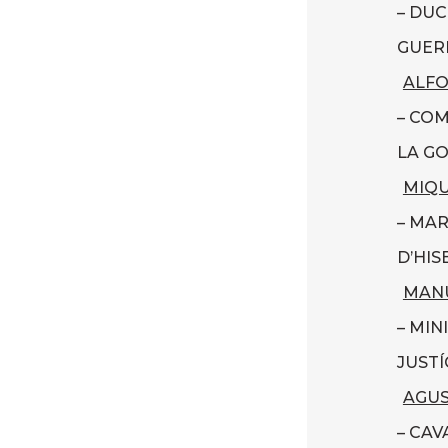
– DUC
GUERR
ALFO
– COM
LA GO
MIQU
– MAR
D’HIS
MANU
– MIN
JUSTÍC
AGUS
– CAV