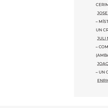
CERIM
JOSE
– MÍS
UN CR
JULI
– CO
(AMBA
JOAQ
– UN 
ENRI