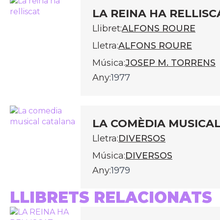
LA REINA HA RELLISC
Llibret:
ALFONS ROURE
Lletra:
ALFONS ROURE
Música:
JOSEP M. TORRENS
Any:
1977
LA COMÈDIA MUSICA
Lletra:
DIVERSOS
Música:
DIVERSOS
Any:
1979
LLIBRETS RELACIONATS