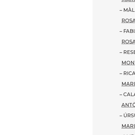
– MÀL
ROSA
– FAB
ROSA
– RES
MON
– RIC
MARI
– CAL
ANTÒ
– ÚRS
MARI