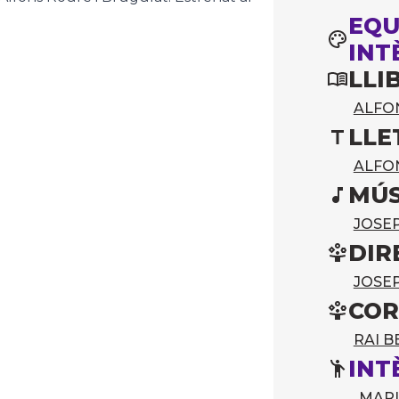
EQU
INT
LLI
ALFO
LLE
ALFO
MÚS
JOSE
DIR
JOSE
COR
RAI B
INT
MARI