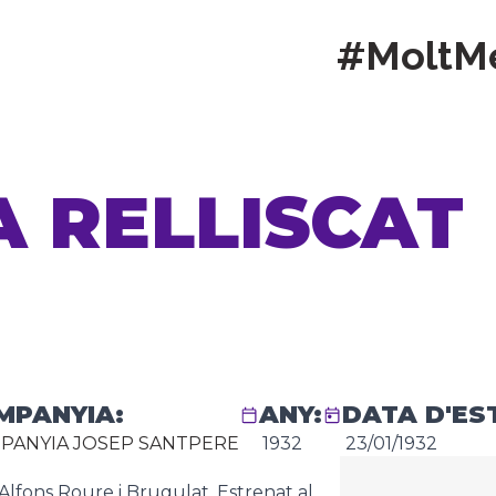
#MoltM
A RELLISCAT
MPANYIA:
ANY:
DATA D'ES
PANYIA JOSEP SANTPERE
1932
23/01/1932
d’Alfons Roure i Brugulat. Estrenat al