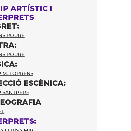
IP ARTÍSTIC I
ÈRPRETS
BRET:
NS ROURE
TRA:
NS ROURE
ICA:
P M. TORRENS
ECCIÓ ESCÈNICA:
P SANTPERE
EOGRAFIA
EL
ÈRPRETS:
A LLUÏSA MIR