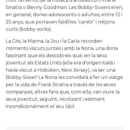
molt fervents, de la música d’artistes com Frank
Sinatra o Benny Goodman. Les Bobby-Soxers eren,
en general, dones adolescents o adultes, entre 12 i
25 anys, que portaven faldilles “canitx” i mitjons
curts (bobby socks).
La Cris, la Marina, la Jou i la Carla recorden
moments viscuts juntes i amb la Nona, una dona
fascinant que els descobreix que, en la seva
joventut als Estats Units (ella era d’origen italià i
havia viscut a Hoboken, New Jersey), va ser una
Bobby-Soxer! La Nona les convidarà a fer un viatge
per la vida de Frank Sinatra a través de les seves
companyes, altres fans que, com ella, van viure la
seva joventut, seguint, recolzant i estimant
incondicionalment el seu ídol.