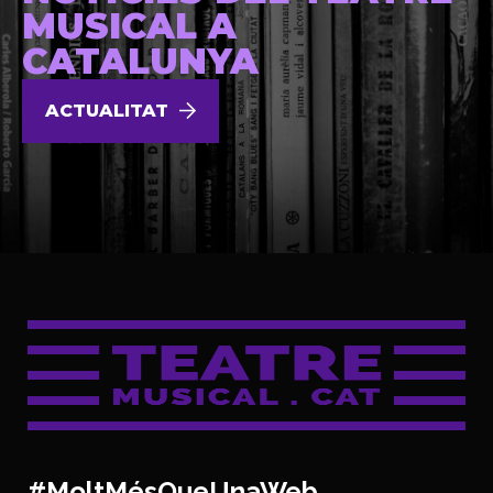
MUSICAL A
CATALUNYA
ACTUALITAT
#MoltMésQueUnaWeb